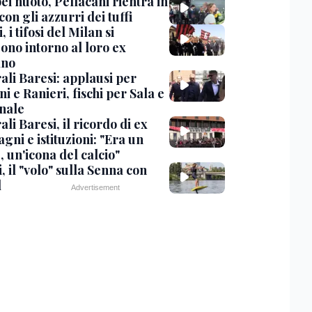
i nuoto, Pellacani rientra in
 con gli azzurri dei tuffi
, i tifosi del Milan si
ono intorno al loro ex
ano
ali Baresi: applausi per
i e Ranieri, fischi per Sala e
nale
li Baresi, il ricordo di ex
ni e istituzioni: "Era un
 un'icona del calcio"
, il "volo" sulla Senna con
l