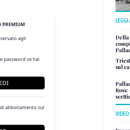
LEGGI
 PREMIUM
Della
servato agli
comple
Palla
e password se hai
Triest
sul c
EDI
Pallac
Ross:
scetti
te di abbonamento sul
VIDEO