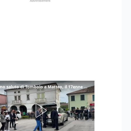
L'ultimo saluto di Tombolo a Matteo, il 17enne morto di tumore. Il video