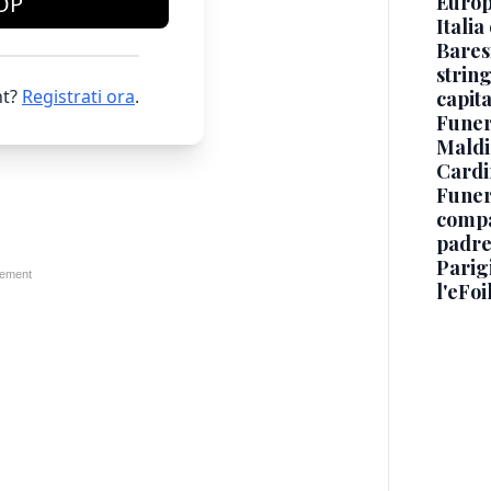
Europe
OP
Italia
Baresi
string
t?
Registrati ora
.
capit
Funer
Maldin
Cardi
Funera
compag
padre,
Parigi
l'eFoi