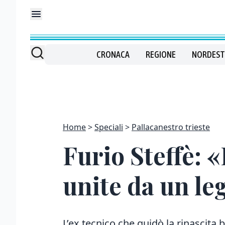
CRONACA
REGIONE
NORDEST
Home
Speciali
Pallacanestro trieste
Furio Steffè: «
unite da un l
L’ex tecnico che guidò la rinascita