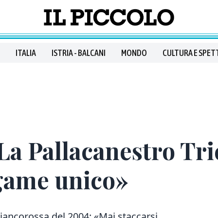
ITALIA
ISTRIA - BALCANI
MONDO
CULTURA E SPET
La Pallacanestro Trie
egame unico»
 biancorossa del 2004: «Mai staccarsi