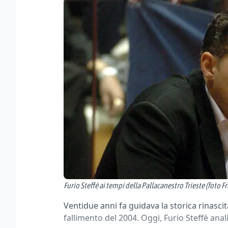
Furio Steffè ai tempi della Pallacanestro Trieste (foto F
Ventidue anni fa guidava la storica rinascit
fallimento del 2004. Oggi, Furio Steffè anali