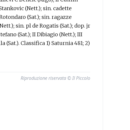
tankovic (Nett.); sin. cadette
 Rotondaro (Sat.); sin. ragazze
t.); sin. pl de Rogatis (Sat.); dop. jr
fano (Sat.); II Dibiagio (Nett.); III
a (Sat.). Classifica 1) Saturnia 481; 2)
Riproduzione riservata © Il Piccolo