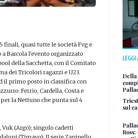
finali, quasi tutte le società Fvg e
 a Barcola l'evento organizzato
LEGGI
 pool della Sacchetta, con il Comitato
a dei Tricolori ragazzi e U23.
Della
d il primo posto in classifica con
comple
Palla
zurro: Ferrio, Cardella, Costa e
 per la Nettuno che punta sul 4
Triest
sul c
Pallac
 Vuk (Argo); singolo cadetti
Ross:
alupi (Timavo); II serie Zaninello