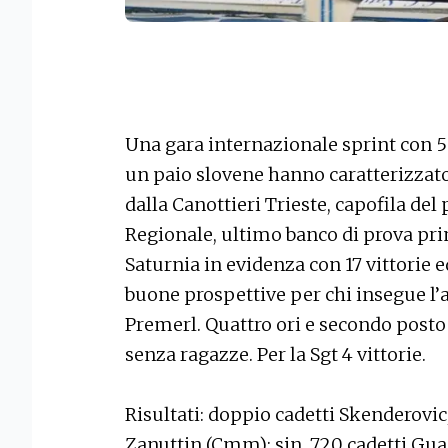
Una gara internazionale sprint con 55 
un paio slovene hanno caratterizzato
dalla Canottieri Trieste, capofila del
Regionale, ultimo banco di prova prim
Saturnia in evidenza con 17 vittorie e
buone prospettive per chi insegue l’az
Premerl. Quattro ori e secondo posto
senza ragazze. Per la Sgt 4 vittorie.
Risultati: doppio cadetti Skenderovic,
Zanuttin (Cmm); sin. 720 cadetti Guad