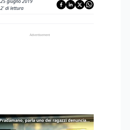
25 giugno 2019
2
' di lettura
Caso Pradamano, parla uno dei ragazzi denunciati per la limonata: "Volevo anche aiutare i miei"