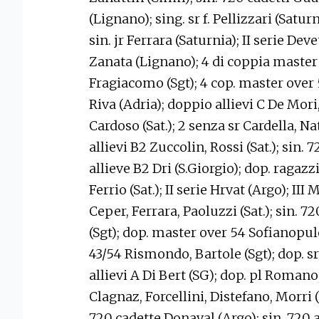
(Lignano); sing. sr f. Pellizzari (Saturn
sin. jr Ferrara (Saturnia); II serie Dev
Zanata (Lignano); 4 di coppia master
Fragiacomo (Sgt); 4 cop. master over
Riva (Adria); doppio allievi C De Mori
Cardoso (Sat.); 2 senza sr Cardella, Natal
allievi B2 Zuccolin, Rossi (Sat.); sin.
allieve B2 Dri (S.Giorgio); dop. ragazzi 
Ferrio (Sat.); II serie Hrvat (Argo); III
Ceper, Ferrara, Paoluzzi (Sat.); sin. 72
(Sgt); dop. master over 54 Sofianopul
43/54 Rismondo, Bartole (Sgt); dop. sr f
allievi A Di Bert (SG); dop. pl Romano
Clagnaz, Forcellini, Distefano, Morri (Sa
720 cadette Donaval (Argo); sin. 720 a