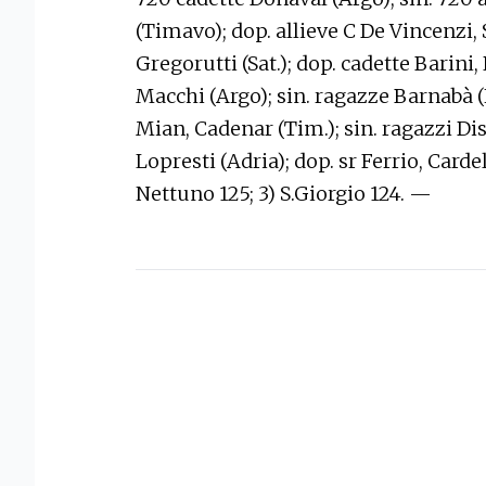
(Timavo); dop. allieve C De Vincenzi, S
Gregorutti (Sat.); dop. cadette Barini,
Macchi (Argo); sin. ragazze Barnabà (Net
Mian, Cadenar (Tim.); sin. ragazzi Diste
Lopresti (Adria); dop. sr Ferrio, Cardell
Nettuno 125; 3) S.Giorgio 124. —