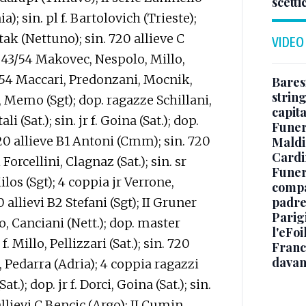
scetti
ia); sin. pl f. Bartolovich (Trieste);
etak (Nettuno); sin. 720 allieve C
VIDEO
 43/54 Makovec, Nespolo, Millo,
 54 Maccari, Predonzani, Mocnik,
Baresi
string
, Memo (Sgt); dop. ragazze Schillani,
capit
i (Sat.); sin. jr f. Goina (Sat.); dop.
Funer
 720 allieve B1 Antoni (Cmm); sin. 720
Maldin
Cardi
Forcellini, Clagnaz (Sat.); sin. sr
Funera
 Milos (Sgt); 4 coppia jr Verrone,
compag
padre,
0 allievi B2 Stefani (Sgt); II Gruner
Parigi
o, Canciani (Nett.); dop. master
l'eFoi
. Millo, Pellizzari (Sat.); sin. 720
Franco
davan
, Pedarra (Adria); 4 coppia ragazzi
t.); dop. jr f. Dorci, Goina (Sat.); sin.
llievi C Bencic (Argo); II Cumin