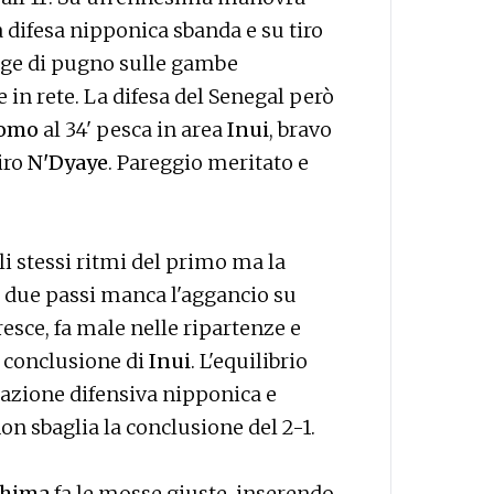
 difesa nipponica sbanda e su tiro
ge di pugno sulle gambe
ce in rete. La difesa del Senegal però
omo
al 34' pesca in area
Inui
, bravo
giro
N'Dyaye
. Pareggio meritato e
gli stessi ritmi del primo ma la
a due passi manca l'aggancio su
resce, fa male nelle ripartenze e
 conclusione di
Inui
. L'equilibrio
trazione difensiva nipponica e
non sbaglia la conclusione del 2-1.
shima
fa le mosse giuste, inserendo