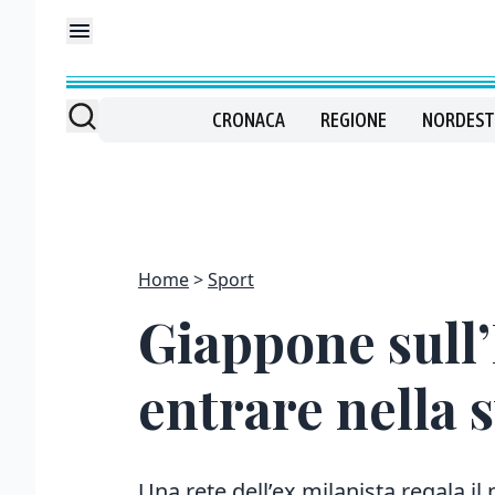
CRONACA
REGIONE
NORDEST
Home
Sport
Giappone sull
entrare nella s
Una rete dell’ex milanista regala il