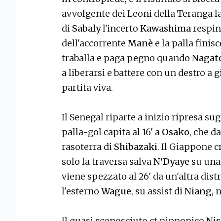
avvolgente dei Leoni della Teranga la
di
Sabaly
l'incerto
Kawashima
respin
dell'accorrente
Manè
e la palla finis
traballa e paga pegno quando
Nagat
a liberarsi e battere con un destro a 
partita viva.
Il Senegal riparte a inizio ripresa su
palla-gol capita al 16' a
Osako
, che d
rasoterra di
Shibazaki
. Il Giappone c
solo la traversa salva
N'Dyaye
su una
viene spezzato al 26' da un'altra dis
l'esterno
Wague
, su assist di
Niang
, 
Il quasi sconosciuto ct nipponico
Ni