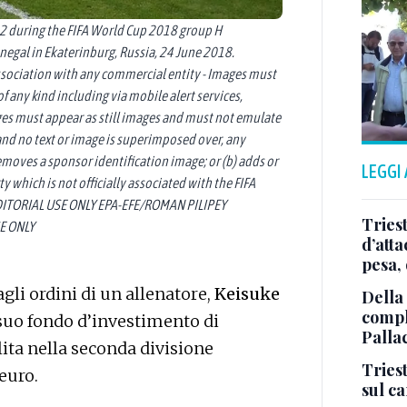
2 during the FIFA World Cup 2018 group H
egal in Ekaterinburg, Russia, 24 June 2018.
ssociation with any commercial entity - Images must
of any kind including via mobile alert services,
s must appear as still images and must not emulate
and no text or image is superimposed over, any
emoves a sponsor identification image; or (b) adds or
LEGGI
y which is not officially associated with the FIFA
DITORIAL USE ONLY EPA-EFE/ROMAN PILIPEY
Tries
E ONLY
d’att
pesa, 
agli ordini di un allenatore,
Keisuke
Della
comple
 suo fondo d’investimento di
Palla
ita nella seconda divisione
Triest
 euro.
sul c