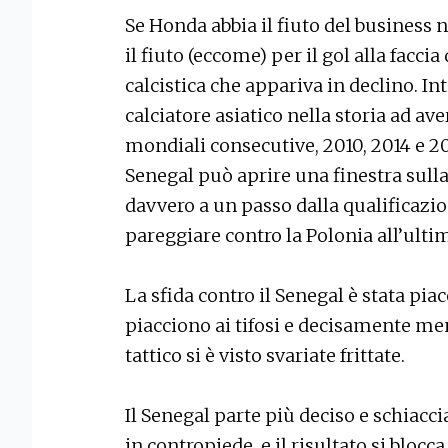
Se Honda abbia il fiuto del business 
il fiuto (eccome) per il gol alla faccia
calcistica che appariva in declino. Int
calciatore asiatico nella storia ad ave
mondiali consecutive, 2010, 2014 e 201
Senegal può aprire una finestra sull
davvero a un passo dalla qualificazio
pareggiare contro la Polonia all’ultim
La sfida contro il Senegal è stata piac
piacciono ai tifosi e decisamente men
tattico si è visto svariate frittate.
Il Senegal parte più deciso e schiaccia
in contropiede, e il risultato si bloc