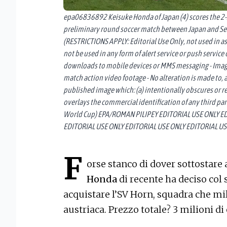
epa06836892 Keisuke Honda of Japan (4) scores the 2-
preliminary round soccer match between Japan and Sen
(RESTRICTIONS APPLY: Editorial Use Only, not used in a
not be used in any form of alert service or push service 
downloads to mobile devices or MMS messaging - Image
match action video footage - No alteration is made to, 
published image which: (a) intentionally obscures or r
overlays the commercial identification of any third part
World Cup) EPA/ROMAN PILIPEY EDITORIAL USE ONLY E
EDITORIAL USE ONLY EDITORIAL USE ONLY EDITORIAL US
F
orse stanco di dover sottostare 
Honda
di recente ha deciso col
acquistare l’SV Horn, squadra che mil
austriaca. Prezzo totale? 3 milioni di