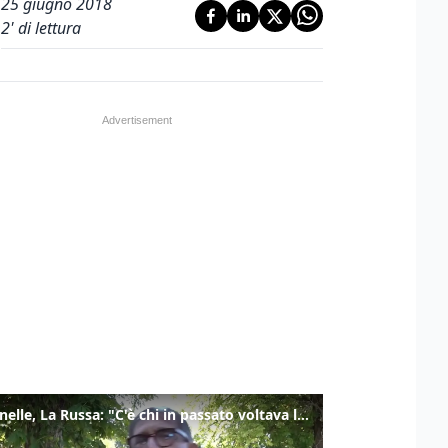
25 giugno 2018
2
' di lettura
Marcinelle, La Russa: "C'è chi in passato voltava le spalle a Marcinelle"