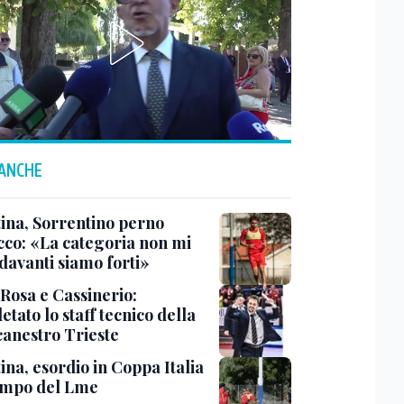
 ANCHE
tina, Sorrentino perno
acco: «La categoria non mi
davanti siamo forti»
 Rosa e Cassinerio:
tato lo staff tecnico della
canestro Trieste
ina, esordio in Coppa Italia
ampo del Lme