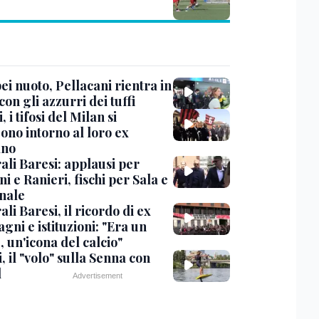
i nuoto, Pellacani rientra in
 con gli azzurri dei tuffi
, i tifosi del Milan si
ono intorno al loro ex
ano
ali Baresi: applausi per
i e Ranieri, fischi per Sala e
nale
li Baresi, il ricordo di ex
ni e istituzioni: "Era un
 un'icona del calcio"
, il "volo" sulla Senna con
l