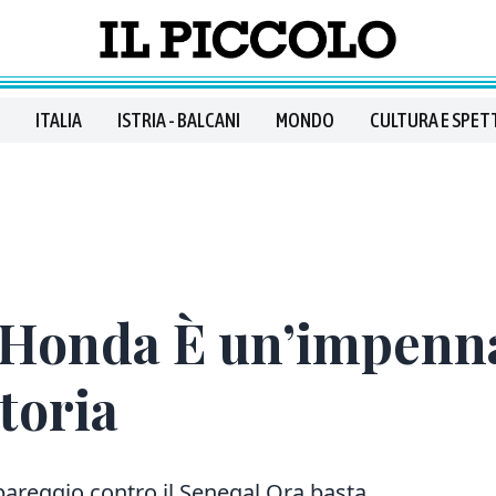
ITALIA
ISTRIA - BALCANI
MONDO
CULTURA E SPET
’Honda È un’impenn
toria
 pareggio contro il Senegal Ora basta