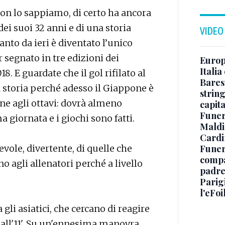
non lo sappiamo, di certo ha ancora
 dei suoi 32 anni e di una storia
VIDEO
anto da ieri è diventato l’unico
r segnato in tre edizioni dei
Europe
Italia
8. E guardate che il gol rifilato al
Baresi
a storia perché adesso il Giappone è
string
ne agli ottavi: dovrà almeno
capit
Funer
a giornata e i giochi sono fatti.
Maldin
Cardi
Funera
evole, divertente, di quelle che
compag
o agli allenatori perché a livello
padre,
Parigi
l'eFoi
 gli asiatici, che cercano di reagire
ca all'11'. Su un'ennesima manovra