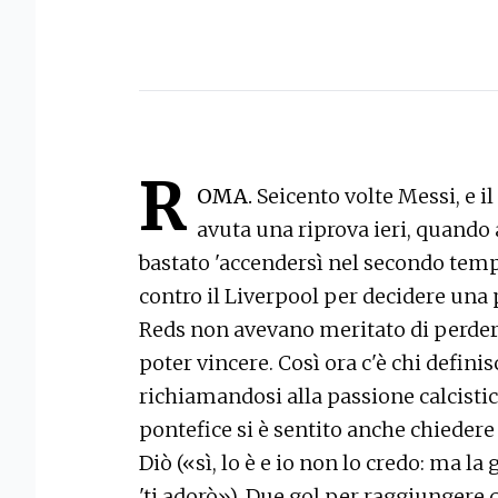
R
OMA.
Seicento volte Messi, e il
avuta una riprova ieri, quando 
bastato 'accendersì nel secondo tem
contro il Liverpool per decidere una
Reds non avevano meritato di perder
poter vincere. Così ora c'è chi definis
richiamandosi alla passione calcistic
pontefice si è sentito anche chiedere 
Diò («sì, lo è e io non lo credo: ma l
'ti adorò»). Due gol per raggiungere 