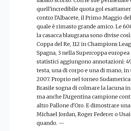
sabato scorso. Con le sue pennellate 
quell'incredibile quota gol esattame
contro l'Albacete, il Primo Maggio del
quale è rimasto grande amico. Le 60
la casacca blaugrana sono divise così:
Coppa del Re, 112 in Champions Leagu
Spagna, 3 nella Supercoppa europea e
statistici aggiungono annotazioni: 491 
testa, una di corpo e una di mano, in
2007. Proprio nel torneo Sudamerica
Brasile sogna di colmare la lacuna in
ma anche l'Argentina campione conti
altro Pallone d'Oro. E dimostrare una
Michael Jordan, Roger Federer o Usain
quando. —