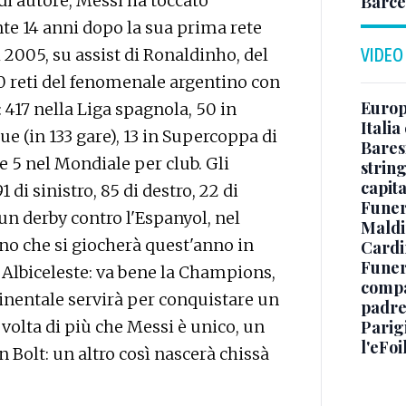
di autore, Messi ha toccato
Barce
nte 14 anni dopo la sua prima rete
 2005, su assist di Ronaldinho, del
VIDEO
0 reti del fenomenale argentino con
Europe
 417 nella Liga spagnola, 50 in
Italia
e (in 133 gare), 13 in Supercoppa di
Baresi
 5 nel Mondiale per club. Gli
string
capit
di sinistro, 85 di destro, 22 di
Funer
 un derby contro l'Espanyol, nel
Maldin
no che si giocherà quest'anno in
Cardi
Funera
 Albiceleste: va bene la Champions,
compag
nentale servirà per conquistare un
padre,
 volta di più che Messi è unico, un
Parigi
l'eFoi
 Bolt: un altro così nascerà chissà