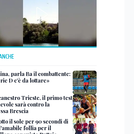
 ANCHE
ina, parla Ba il combattente:
rie D c’è da lottare»
anestro Trieste, il primo test
evole sarà contro la
ssa Brescia
tto il sole per 90 secondi di
 l'amabile follia per il