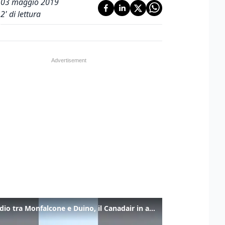
03 maggio 2019
2
' di lettura
Incendio tra Monfalcone e Duino, il Canadair in azione per fermare le fiamme sul fronte dell’A4