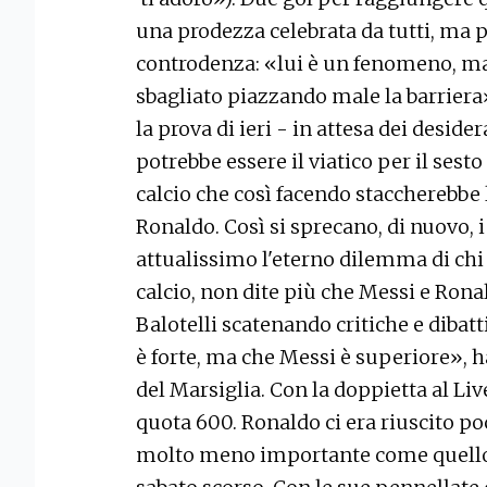
una prodezza celebrata da tutti, ma p
controdenza: «lui è un fenomeno, ma
sbagliato piazzando male la barriera».
la prova di ieri - in attesa dei desid
potrebbe essere il viatico per il ses
calcio che così facendo staccherebbe 
Ronaldo. Così si sprecano, di nuovo, i
attualissimo l'eterno dilemma di chi 
calcio, non dite più che Messi e Rona
Balotelli scatenando critiche e dibat
è forte, ma che Messi è superiore», h
del Marsiglia. Con la doppietta al Li
quota 600. Ronaldo ci era riuscito p
molto meno importante come quello 