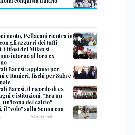
llona conquista Buttrio
i nuoto, Pellacani rientra in
 con gli azzurri dei tuffi
, i tifosi del Milan si
ono intorno al loro ex
ano
ali Baresi: applausi per
i e Ranieri, fischi per Sala e
nale
li Baresi, il ricordo di ex
ni e istituzioni: "Era un
 un'icona del calcio"
, il "volo" sulla Senna con
l