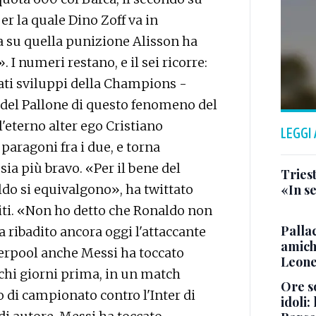
er la quale Dino Zoff va in
 su quella punizione Alisson ha
 I numeri restano, e il sei ricorre:
erati sviluppi della Champions -
to del Pallone di questo fenomeno del
l'eterno alter ego Cristiano
LEGGI
 paragoni fra i due, e torna
sia più bravo. «Per il bene del
Triest
ldo si equivalgono», ha twittato
«In se
titi. «Non ho detto che Ronaldo non
Pallac
a ribadito ancora oggi l'attaccante
amich
verpool anche Messi ha toccato
Leone
ochi giorni prima, in un match
Ore so
di campionato contro l'Inter di
idoli: