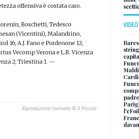
etezza offensiva è costata caro.
scetti
lorenin, Boschetti, Tedesco
VIDEO
mesan (Vicentini), Malandrino,
Baresi
ol 16; A.J. Fano e Pordenone 12;
string
Virtus Vecomp Verona e L.R. Vicenza
capit
enza 2; Triestina 1. —
Funer
Maldin
Cardi
Funera
compag
padre,
Parigi
Riproduzione riservata © Il Piccolo
l'eFoi
Franco
davan