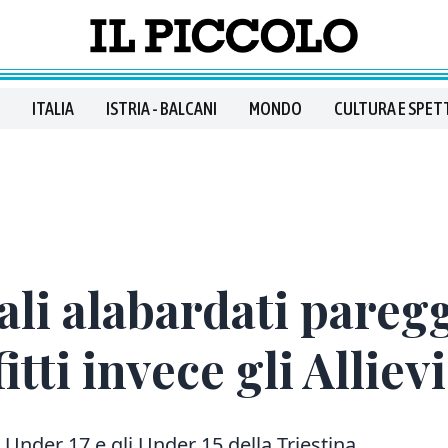
ITALIA
ISTRIA - BALCANI
MONDO
CULTURA E SPET
ali alabardati pareg
ti invece gli Allievi
 Under 17 e gli Under 15 della Triestina.