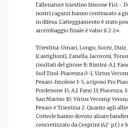
l'allenatore triestino Simone Fici -. 
nostri ragazzi hanno continuato a gi
in difesa. L'atteggiamento è stato pos
arrembaggio finale è valso il 2-2».
Triestina: Umari, Longo, Surez, Duiz,
(Castiglioni), Zanella, Iacovoni, Tono
risultati del girone B: Rimini-A.J. F
Sud Tirol-Piacenza 0-1, Virtus Vecom
Pesaro-Imolese 1-5, a riposo Pro Piace
Pordenone 15; A.J. Fano 13; Piacenza, 
San Marino 10; Virtus Vecomp Verona 6
Pesaro e Triestina 2. Quanto agli alli
Cotterle hanno dovuto alzare bandier
concretizzato da Cesprini (42' p.t.) e 