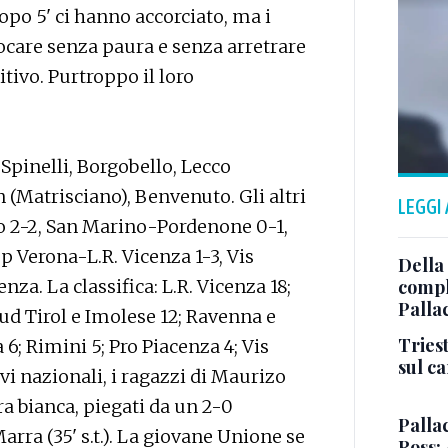
Dopo 5' ci hanno accorciato, ma i
ocare senza paura e senza arretrare
itivo. Purtroppo il loro
 Spinelli, Borgobello, Lecco
n (Matrisciano), Benvenuto. Gli altri
LEGGI
ano 2-2, San Marino-Pordenone 0-1,
p Verona-L.R. Vicenza 1-3, Vis
Della
nza. La classifica: L.R. Vicenza 18;
comple
Palla
Sud Tirol e Imolese 12; Ravenna e
Triest
; Rimini 5; Pro Piacenza 4; Vis
sul c
evi nazionali, i ragazzi di Maurizo
a bianca, piegati da un 2-0
Pallac
Marra (35' s.t.). La giovane Unione se
Ross: