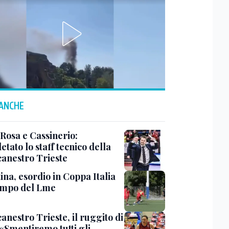
 ANCHE
 Rosa e Cassinerio:
tato lo staff tecnico della
canestro Trieste
ina, esordio in Coppa Italia
ampo del Lme
anestro Trieste, il ruggito di
 «Smentiremo tutti gli