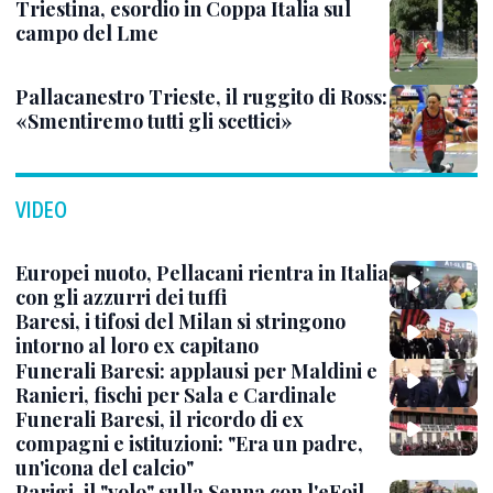
Triestina, esordio in Coppa Italia sul
campo del Lme
Pallacanestro Trieste, il ruggito di Ross:
«Smentiremo tutti gli scettici»
VIDEO
Europei nuoto, Pellacani rientra in Italia
con gli azzurri dei tuffi
Baresi, i tifosi del Milan si stringono
intorno al loro ex capitano
Funerali Baresi: applausi per Maldini e
Ranieri, fischi per Sala e Cardinale
Funerali Baresi, il ricordo di ex
compagni e istituzioni: "Era un padre,
un'icona del calcio"
Parigi, il "volo" sulla Senna con l'eFoil