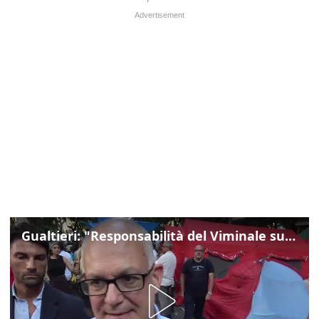
Gualtieri: "Responsabilità del Viminale su Spin Time? La posizione dei partiti è nota"