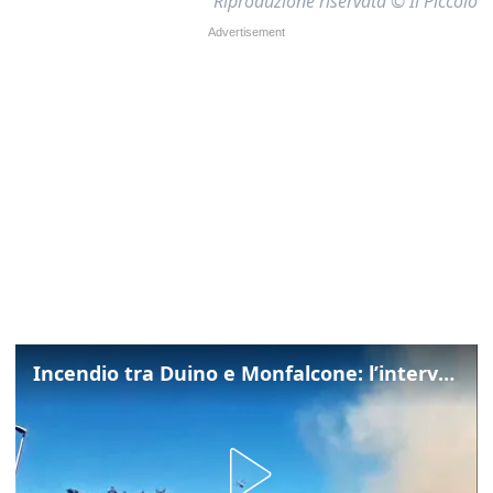
Riproduzione riservata © Il Piccolo
Incendio tra Duino e Monfalcone: l’intervento dei vigili del fuoco