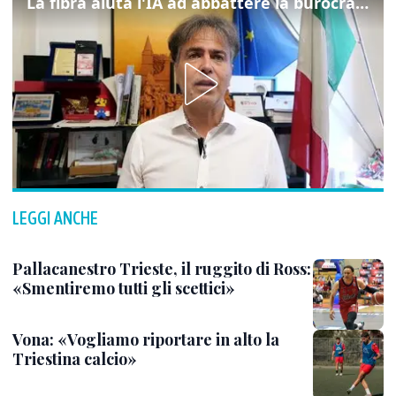
La fibra aiuta l'IA ad abbattere la burocrazia, progetto pilota in Veneto
LEGGI ANCHE
Pallacanestro Trieste, il ruggito di Ross:
«Smentiremo tutti gli scettici»
Vona: «Vogliamo riportare in alto la
Triestina calcio»