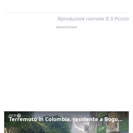
Riproduzione riservata © Il Piccolo
Terremoto in Colombia, residente a Bogotà: "Ha cominciato a tremare e non smetteva"