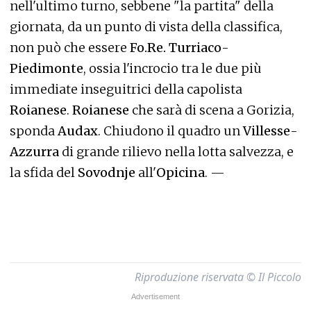
nell'ultimo turno, sebbene "la partita" della
giornata, da un punto di vista della classifica,
non può che essere
Fo.Re. Turriaco
-
Piedimonte
, ossia l'incrocio tra le due più
immediate inseguitrici della capolista
Roianese
.
Roianese
che sarà di scena a Gorizia,
sponda
Audax
. Chiudono il quadro un
Villesse
-
Azzurra
di grande rilievo nella lotta salvezza, e
la sfida del
Sovodnje
all'
Opicina
. —
Riproduzione riservata © Il Piccolo