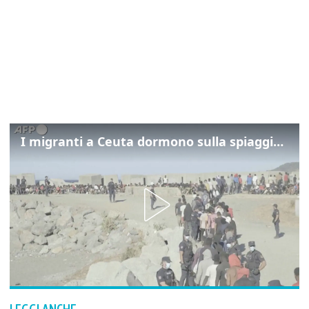
I migranti a Ceuta dormono sulla spiaggia: "Vogliamo entrare in Europa"