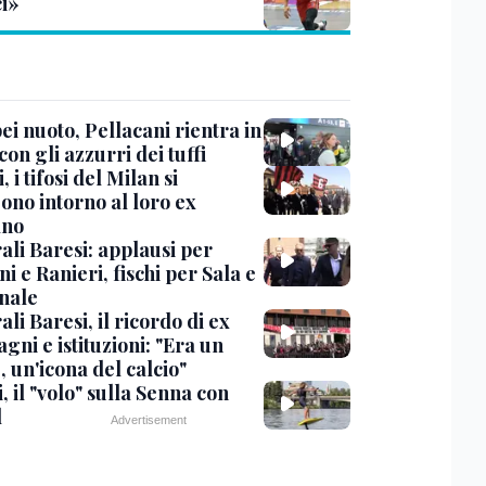
ci»
i nuoto, Pellacani rientra in
 con gli azzurri dei tuffi
, i tifosi del Milan si
ono intorno al loro ex
ano
ali Baresi: applausi per
i e Ranieri, fischi per Sala e
nale
li Baresi, il ricordo di ex
ni e istituzioni: "Era un
 un'icona del calcio"
, il "volo" sulla Senna con
l