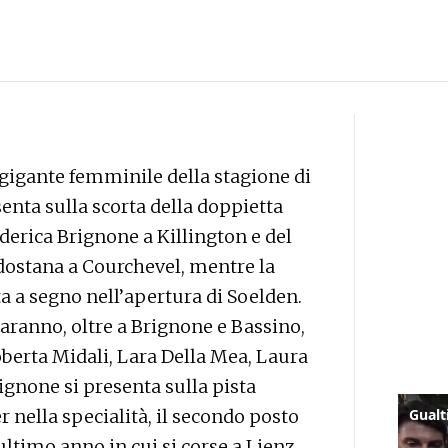
 gigante femminile della stagione di
senta sulla scorta della doppietta
erica Brignone a Killington e del
dostana a Courchevel, mentre la
 a segno nell’apertura di Soelden.
aranno, oltre a Brignone e Bassino,
oberta Midali, Lara Della Mea, Laura
rignone si presenta sulla pista
er nella specialità, il secondo posto
 ultimo anno in cui si corse a Lienz,