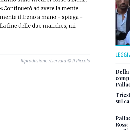
 «Continuerò ad avere la mente
iamente il freno a mano - spiega -
alla fine delle due manches, mi
LEGGI
Riproduzione riservata © Il Piccolo
Della
comple
Palla
Triest
sul c
Pallac
Ross: