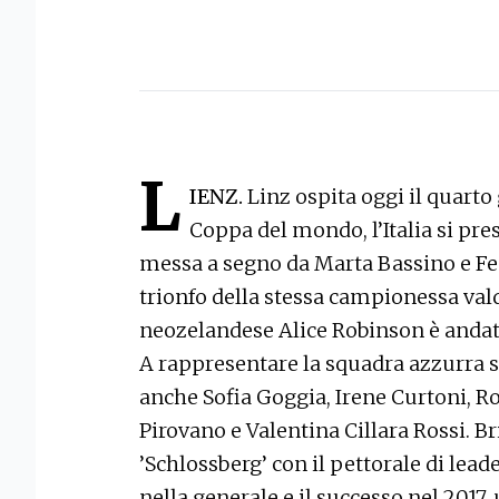
L
IENZ.
Linz ospita oggi il quarto
Coppa del mondo, l’Italia si pre
messa a segno da Marta Bassino e Fed
trionfo della stessa campionessa val
neozelandese Alice Robinson è andata
A rappresentare la squadra azzurra s
anche Sofia Goggia, Irene Curtoni, R
Pirovano e Valentina Cillara Rossi. B
’Schlossberg’ con il pettorale di lead
nella generale e il successo nel 2017,