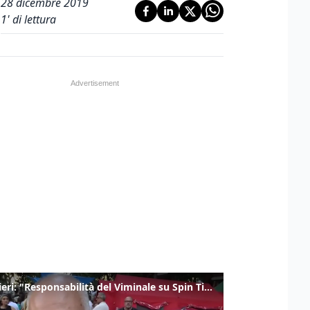
28 dicembre 2019
1
' di lettura
Gualtieri: "Responsabilità del Viminale su Spin Time? La posizione dei partiti è nota"