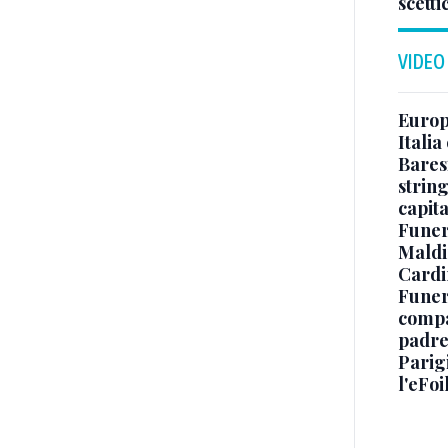
scetti
VIDEO
Europe
Italia
Baresi
string
capit
Funer
Maldin
Cardi
Funera
compag
padre,
Parigi
l'eFoi