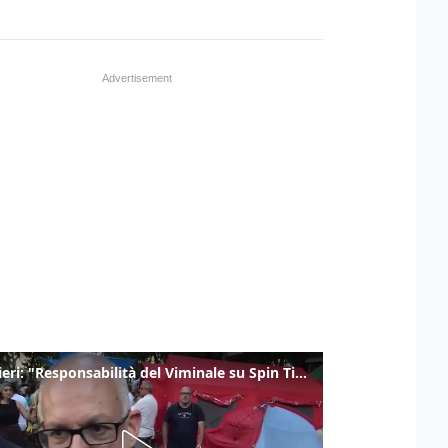
Gualtieri: "Responsabilità del Viminale su Spin Time? La posizione dei partiti è nota"