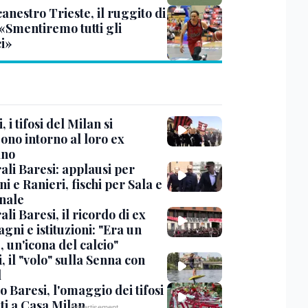
anestro Trieste, il ruggito di
 «Smentiremo tutti gli
ci»
, i tifosi del Milan si
ono intorno al loro ex
ano
ali Baresi: applausi per
i e Ranieri, fischi per Sala e
nale
li Baresi, il ricordo di ex
ni e istituzioni: "Era un
 un'icona del calcio"
, il "volo" sulla Senna con
l
 Baresi, l'omaggio dei tifosi
ti a Casa Milan