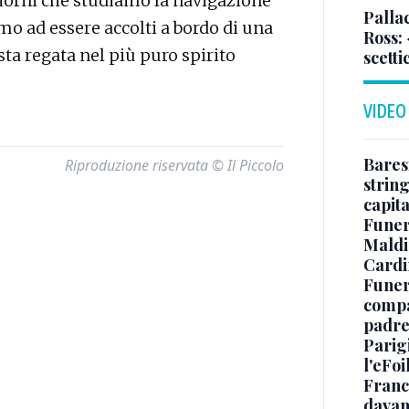
giorni che studiamo la navigazione
Pallac
amo ad essere accolti a bordo di una
Ross:
esta regata nel più puro spirito
scetti
VIDEO
Baresi
Riproduzione riservata © Il Piccolo
string
capit
Funer
Maldin
Cardi
Funera
compag
padre,
Parigi
l'eFoi
Franco
davan