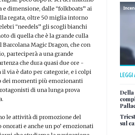
a e dimensione, dalle “folkboats” ai
la regata, oltre 50 miglia intorno
elebri “needels” gli scogli bianchi
to di quella che è la grande culla
 il Barcolana Magic Dragon, che con
llio, parteciperà a una grande
artenza che dura quasi due ore -
 via è dato per categorie, e i colpi
LEGGI
no dei momenti più emozionanti
protagonisti di una lunga prova
Della
a.
comple
Palla
Triest
no le attività di promozione del
sul c
amo onorati e anche un po’ emozionati