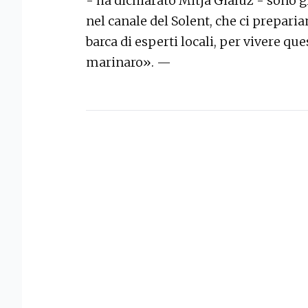
- ha dichiarato Mitja Gialuz - sono 
nel canale del Solent, che ci prepari
barca di esperti locali, per vivere qu
marinaro». —