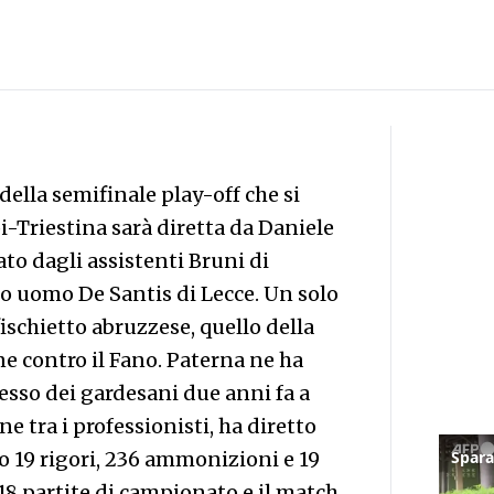
 della semifinale play-off che si
i-Triestina sarà diretta da Daniele
to dagli assistenti Bruni di
to uomo De Santis di Lecce. Un solo
fischietto abruzzese, quello della
ne contro il Fano. Paterna ne ha
cesso dei gardesani due anni fa a
e tra i professionisti, ha diretto
o 19 rigori, 236 ammonizioni e 19
18 partite di campionato e il match