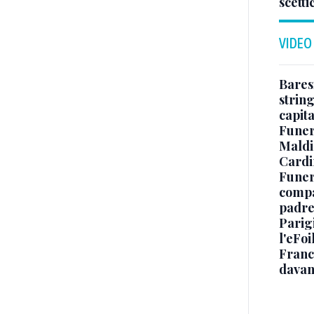
scetti
VIDEO
Baresi
string
capit
Funer
Maldin
Cardi
Funera
compag
padre,
Parigi
l'eFoi
Franco
davan