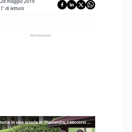
28 maggio 2019
1
' di lettura
Sparatoria in una scuola in Thailandia, i soccorsi sul posto