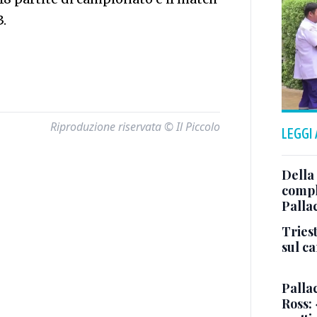
3.
Riproduzione riservata © Il Piccolo
LEGGI
Della
comple
Palla
Triest
sul c
Pallac
Ross: