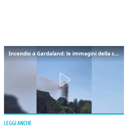
Incendio a Gardaland: le immagini della colonna di fumo
LEGGI ANCHE