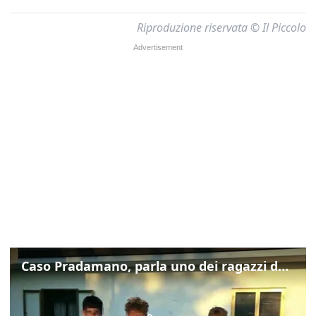
Riproduzione riservata © Il Piccolo
Caso Pradamano, parla uno dei ragazzi denunciati per la limonata: "Volevo anche aiutare i miei"