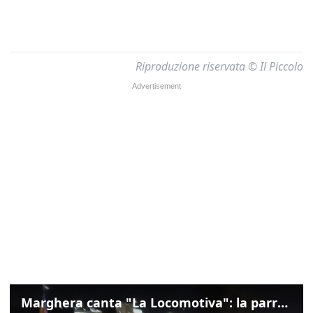
Riproduzione riservata © Il Piccolo
Marghera canta "La Locomotiva": la parrocchia della Cita ricorda Guccini