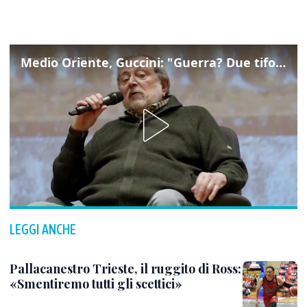
Medio Oriente, Guccini: "Guerra? Due tifoserie che si urlano contro e dimenticano vittime"
LEGGI ANCHE
Pallacanestro Trieste, il ruggito di Ross:
«Smentiremo tutti gli scettici»