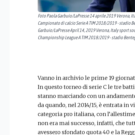
Foto Paola Garbuio/LaPresse 14 aprile 2019 Verona, Ita
Campionato di calcio Serie A TIM 2018/2019 - stadio Be
Garbuio/LaPresse April 14, 2019 Verona, Italy sport soc
Championship League A TIM 2018/2019 - stadio Bentegod
Vanno in archivio le prime 19 giornat
In questo torneo di serie C le tre ba
stanno marciando con un andamento s
da quando, nel 2014/15, è entrata in v
categoria pro italiana, con l’allestim
non era mai successo, infatti, che tut
avessero sfondato quota 40 e la Regg