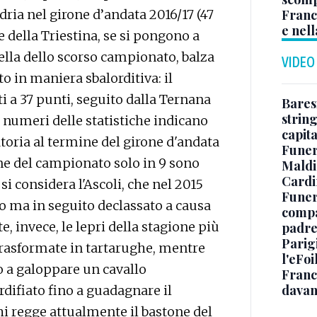
Franc
ndria nel girone d’andata 2016/17 (47
e nell
e della Triestina, se si pongono a
uella dello scorso campionato, balza
VIDEO
o in maniera sbalorditiva: il
i a 37 punti, seguito dalla Ternana
Baresi
string
I numeri delle statistiche indicano
capit
atoria al termine del girone d'andata
Funer
fine del campionato solo in 9 sono
Maldin
Cardi
i considera l'Ascoli, che nel 2015
Funera
 ma in seguito declassato a causa
compag
, invece, le lepri della stagione più
padre,
Parigi
 trasformate in tartarughe, mentre
l'eFoi
to a galoppare un cavallo
Franco
davan
rdifiato fino a guadagnare il
hi regge attualmente il bastone del