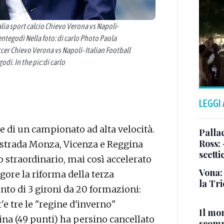
lia sport calcio Chievo Verona vs Napoli-
ntegodi Nella foto: di carlo Photo Paola
cer Chievo Verona vs Napoli- Italian Football
i. In the pic:di carlo
LEGGI
e di un campionato ad alta velocità.
Pallac
Ross:
ttistrada Monza, Vicenza e Reggina
scetti
traordinario, mai così accelerato
Vona:
igore la riforma della terza
la Tri
ento di 3 gironi da 20 formazioni:
t'e tre le "regine d'inverno"
Il mo
ina (49 punti) ha persino cancellato
scomp