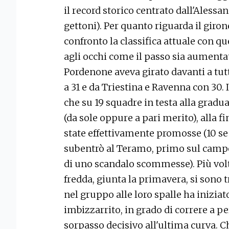
il record storico centrato dall'Alessa
gettoni). Per quanto riguarda il giron
confronto la classifica attuale con q
agli occhi come il passo sia aumentat
Pordenone aveva girato davanti a tutt
a 31 e da Triestina e Ravenna con 30. 
che su 19 squadre in testa alla gradu
(da sole oppure a pari merito), alla 
state effettivamente promosse (10 se s
subentrò al Teramo, primo sul campo
di uno scandalo scommesse). Più volte
fredda, giunta la primavera, si sono
nel gruppo alle loro spalle ha inizia
imbizzarrito, in grado di correre a pe
sorpasso decisivo all'ultima curva. C