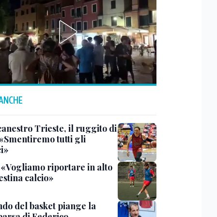
 ANCHE
anestro Trieste, il ruggito di
 «Smentiremo tutti gli
ci»
 «Vogliamo riportare in alto
estina calcio»
ndo del basket piange la
arsa di Federico