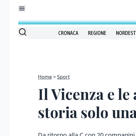
CRONACA
REGIONE
NORDEST
Home
Sport
Il Vicenza e le
storia solo un
Da ritorno alla C con 20 compagini d