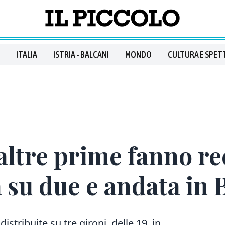
ITALIA
ISTRIA - BALCANI
MONDO
CULTURA E SPET
 altre prime fanno r
a su due e andata in 
istribuite su tre gironi, delle 19 in