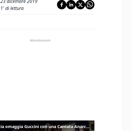
23 dicembre 2019
1
' di lettura
Venezia omaggia Guccini con una Cantata Anarchica in campo Santa Margherita