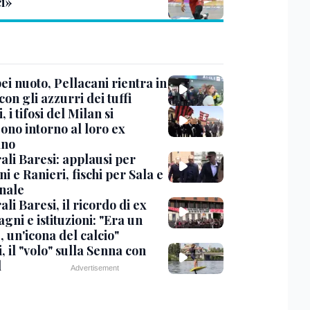
ci»
i nuoto, Pellacani rientra in
 con gli azzurri dei tuffi
, i tifosi del Milan si
ono intorno al loro ex
ano
ali Baresi: applausi per
i e Ranieri, fischi per Sala e
nale
li Baresi, il ricordo di ex
ni e istituzioni: "Era un
 un'icona del calcio"
, il "volo" sulla Senna con
l