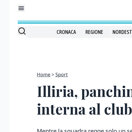
CRONACA
REGIONE
NORDEST
Home
Sport
Illiria, panch
interna al clu
Mentre la squadra regge solo un set 