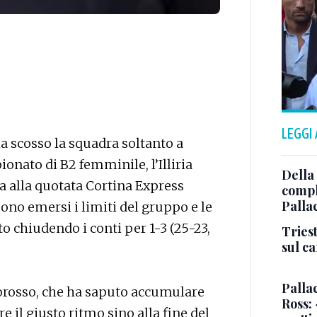
LEGGI
a scosso la squadra soltanto a
onato di B2 femminile, l’Illiria
Della
a alla quotata Cortina Express
comple
Palla
ono emersi i limiti del gruppo e le
o chiudendo i conti per 1-3 (25-23,
Triest
sul c
Pallac
corosso, che ha saputo accumulare
Ross:
 il giusto ritmo sino alla fine del