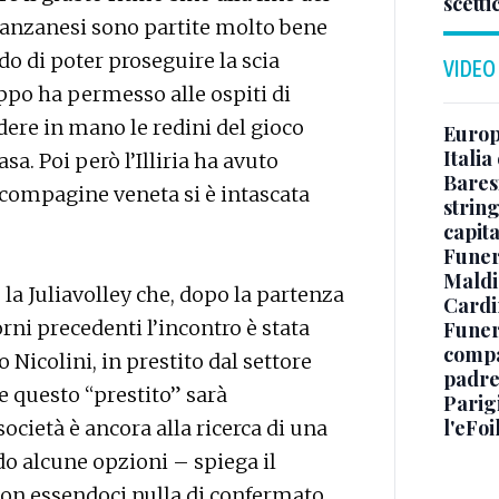
scetti
aranzanesi sono partite molto bene
o di poter proseguire la scia
VIDEO
oppo ha permesso alle ospiti di
dere in mano le redini del gioco
Europe
Italia
a. Poi però l’Illiria ha avuto
Baresi
compagine veneta si è intascata
string
capit
Funer
Maldin
la Juliavolley che, dopo la partenza
Cardi
ni precedenti l’incontro è stata
Funera
compag
Nicolini, in prestito dal settore
padre,
se questo “prestito” sarà
Parigi
l'eFoi
cietà è ancora alla ricerca di una
do alcune opzioni – spiega il
non essendoci nulla di confermato,