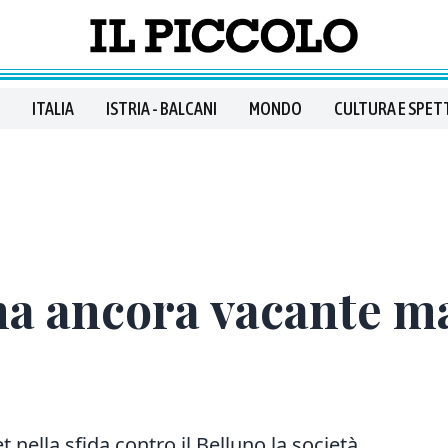
ITALIA
ISTRIA - BALCANI
MONDO
CULTURA E SPET
ina ancora vacante ma
b
nella sfida contro il Belluno la società