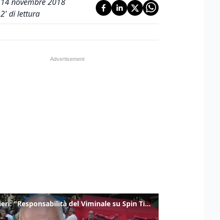
14 novembre 2018
2
' di lettura
Gualtieri: "Responsabilità del Viminale su Spin Time? La posizione dei partiti è nota"