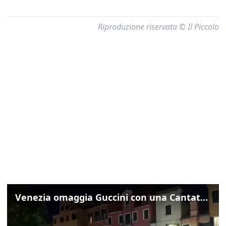
Riproduzione riservata © Il Piccolo
Venezia omaggia Guccini con una Cantata Anarchica in campo Santa Margherita