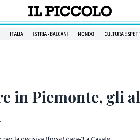
ITALIA
ISTRIA - BALCANI
MONDO
CULTURA E SPET
re in Piemonte, gli a
l
per la decisiva (forse) gara-3 a Casale.