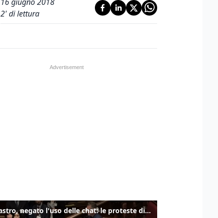
16 giugno 2018
2
' di lettura
Delmastro, negato l'uso delle chat: le proteste di Avs e M5s