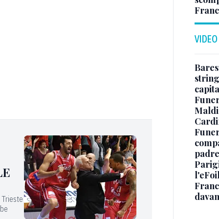
Franc
VIDEO
Baresi
string
capit
Funer
Maldin
Cardi
Funera
compag
padre,
Parigi
LE
l'eFoi
Franco
davan
 Trieste
bbe