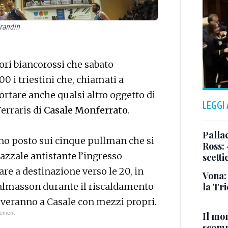
Prandin
ori biancorossi che sabato
500 i triestini che, chiamati a
ortare anche qualsi altro oggetto di
LEGGI
erraris di
Casale Monferrato
.
Pallac
no posto sui cinque pullman che si
Ross:
azzale antistante l’ingresso
scetti
are a destinazione verso le 20, in
Vona:
la Tri
almasson durante il riscaldamento
rriveranno a Casale con mezzi propri.
Il mo
scomp