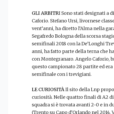
GLI ARBITR
I Sono stati designati a 
Caforio. Stefano Ursi, livornese classe
vent’anni, ha diretto l’Alma nella gara
Segafredo Bologna della scorsa stagi
semifinali 2018 con la De’Longhi Tre
anni, ha fatto parte della terna che ha
con Montegranaro. Angelo Caforio, bri
questo campionato 28 partite ed era n
semifinale con i trevigiani.
LE CURIOSITÀ
Il sito della Lnp prop
curiosità. Nelle quattro finali di A2 
squadra si è trovata avanti 2-0 e in du
(Trento su Capo d’Orlando nel 2014, 