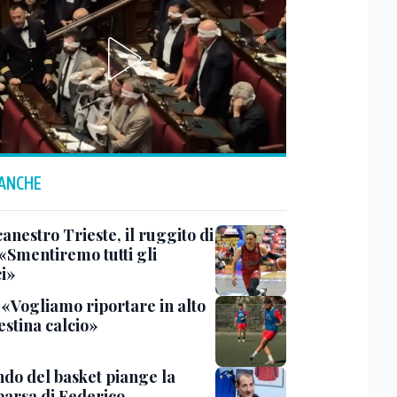
 ANCHE
anestro Trieste, il ruggito di
 «Smentiremo tutti gli
ci»
 «Vogliamo riportare in alto
estina calcio»
ndo del basket piange la
arsa di Federico