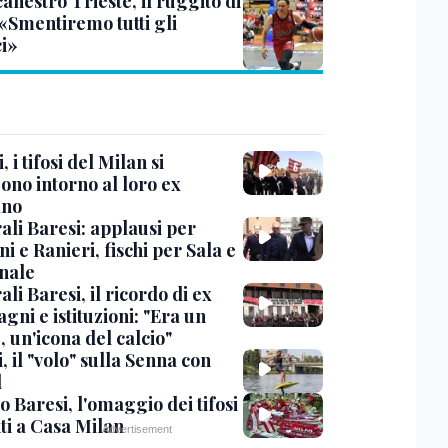
anestro Trieste, il ruggito di
 «Smentiremo tutti gli
ci»
, i tifosi del Milan si
ono intorno al loro ex
ano
ali Baresi: applausi per
i e Ranieri, fischi per Sala e
nale
li Baresi, il ricordo di ex
ni e istituzioni: "Era un
 un'icona del calcio"
, il "volo" sulla Senna con
l
 Baresi, l'omaggio dei tifosi
ti a Casa Milan