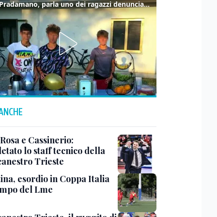
Caso Pradamano, parla uno dei ragazzi denunciati per la limonata: "Volevo anche aiutare i miei"
 ANCHE
 Rosa e Cassinerio:
tato lo staff tecnico della
canestro Trieste
ina, esordio in Coppa Italia
ampo del Lme