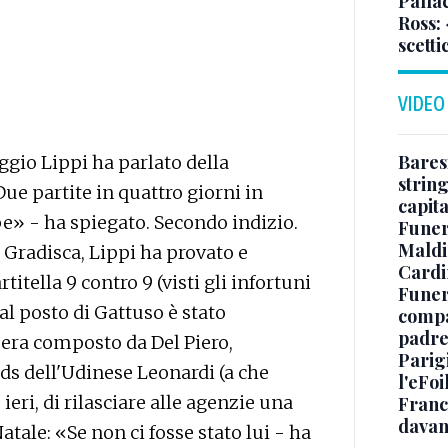
Pallac
Ross:
scetti
VIDEO
Baresi
gio Lippi ha parlato della
string
Due partite in quattro giorni in
capit
pe» - ha spiegato. Secondo indizio.
Funer
Maldin
i Gradisca, Lippi ha provato e
Cardi
titella 9 contro 9 (visti gli infortuni
Funera
 al posto di Gattuso è stato
compag
padre,
 era composto da Del Piero,
Parigi
l ds dell'Udinese Leonardi (a che
l'eFoi
, ieri, di rilasciare alle agenzie una
Franco
davan
tale: «Se non ci fosse stato lui - ha