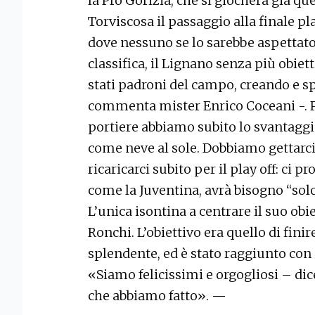
la Pro Gorizia, che si giocherà già qu
Torviscosa il passaggio alla finale pl
dove nessuno se lo sarebbe aspettato
classifica, il Lignano senza più obie
stati padroni del campo, creando e s
commenta mister Enrico Coceani -. P
portiere abbiamo subito lo svantaggio
come neve al sole. Dobbiamo gettarci 
ricaricarci subito per il play off: ci 
come la Juventina, avrà bisogno “solo
L’unica isontina a centrare il suo obie
Ronchi. L’obiettivo era quello di fini
splendente, ed è stato raggiunto con 
«Siamo felicissimi e orgogliosi – dice
che abbiamo fatto». —