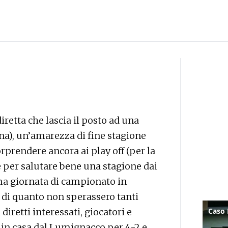
iretta che lascia il posto ad una
ina), un’amarezza di fine stagione
rprendere ancora ai play off (per la
e per salutare bene una stagione dai
ima giornata di campionato in
i di quanto non sperassero tanti
 diretti interessati, giocatori e
a in casa dal Lumignacco per 4-2 e