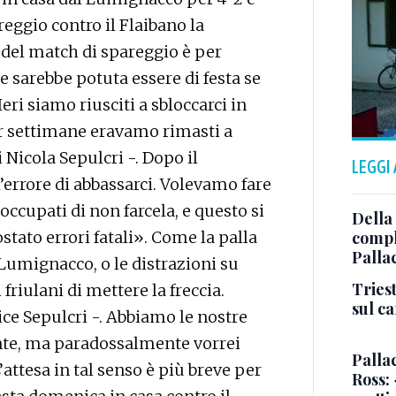
ggio contro il Flaibano la
del match di spareggio è per
sarebbe potuta essere di festa se
Ieri siamo riusciti a sbloccarci in
er settimane eravamo rimasti a
i Nicola Sepulcri -. Dopo il
LEGGI
rrore di abbassarci. Volevamo fare
ccupati di non farcela, e questo si
Della
stato errori fatali». Come la palla
comple
Palla
Lumignacco, o le distrazioni su
Triest
riulani di mettere la freccia.
sul c
ce Sepulcri -. Abbiamo le nostre
dente, ma paradossalmente vorrei
Pallac
ttesa in tal senso è più breve per
Ross: