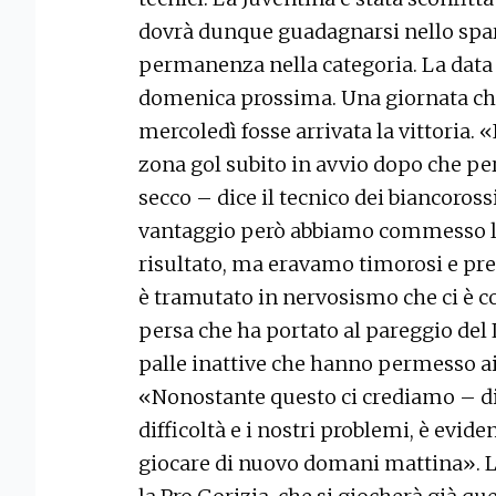
dovrà dunque guadagnarsi nello spare
permanenza nella categoria. La data 
domenica prossima. Una giornata che 
mercoledì fosse arrivata la vittoria. «
zona gol subito in avvio dopo che p
secco – dice il tecnico dei biancoross
vantaggio però abbiamo commesso l’e
risultato, ma eravamo timorosi e preo
è tramutato in nervosismo che ci è co
persa che ha portato al pareggio del 
palle inattive che hanno permesso ai f
«Nonostante questo ci crediamo – di
difficoltà e i nostri problemi, è evi
giocare di nuovo domani mattina». L’a