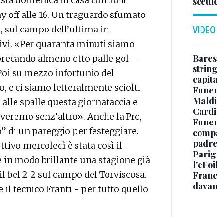
esta domenica in casa contro il
scetti
ay off alle 16. Un traguardo sfumato
, sul campo dell’ultima in
VIDEO
ttivi. «Per quaranta minuti siamo
Baresi
precando almeno otto palle gol –
string
oi su mezzo infortunio del
capit
, e ci siamo letteralmente sciolti
Funer
Maldin
alle spalle questa giornataccia e
Cardi
proveremo senz’altro». Anche la Pro,
Funera
” di un pareggio per festeggiare.
compag
padre,
ttivo mercoledì è stata così il
Parigi
re in modo brillante una stagione già
l'eFoi
il bel 2-2 sul campo del Torviscosa.
Franco
davan
 il tecnico Franti - per tutto quello