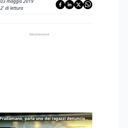
03 maggio 2019
2
' di lettura
Caso Pradamano, parla uno dei ragazzi denunciati per la limonata: "Volevo anche aiutare i miei"