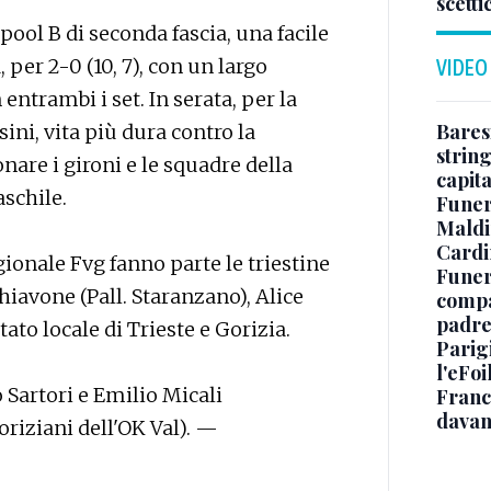
scetti
pool B di seconda fascia, una facile
, per 2-0 (10, 7), con un largo
VIDEO
entrambi i set. In serata, per la
Baresi
ni, vita più dura contro la
string
nare i gironi e le squadre della
capit
schile.
Funer
Maldin
Cardi
gionale Fvg fanno parte le triestine
Funera
chiavone (Pall. Staranzano), Alice
compag
padre,
to locale di Trieste e Gorizia.
Parigi
l'eFoi
 Sartori e Emilio Micali
Franco
davan
goriziani dell'OK Val). —