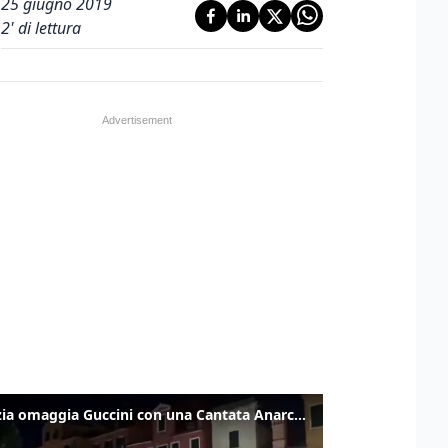
25 giugno 2019
2
' di lettura
Venezia omaggia Guccini con una Cantata Anarchica in campo Santa Margherita