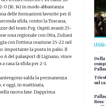
o 2-0 (16, 14) in modo abbastanza
na delle formazioni favorite per il
a seconda sfida, contro la Toscana,
azze del team Fvg. Ospiti avanti 25-
ne rosa regionale con Otta, Zuliani
ia con l'ottima reazione 25-22 nel
LEGGI
o: importante la posta in palio. Il
o A del palasport di Lignano, vince
Della
 a casa la sfida per 2-1.
comple
Palla
Triest
mantengono salda la permanenza
sul c
, e oggi, in mattinata,
nella nuova fase. Dapprima
Pallac
Ross: