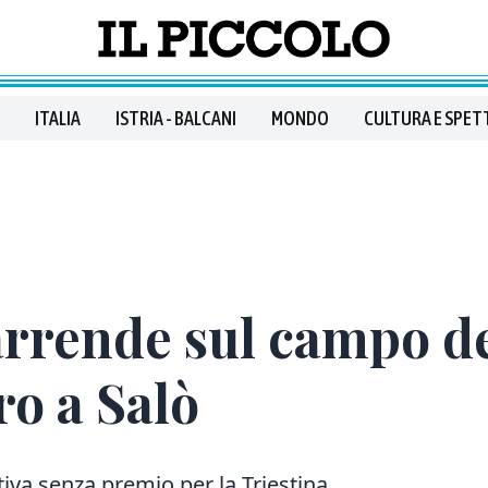
ITALIA
ISTRIA - BALCANI
MONDO
CULTURA E SPET
 arrende sul campo de
ro a Salò
va senza premio per la Triestina