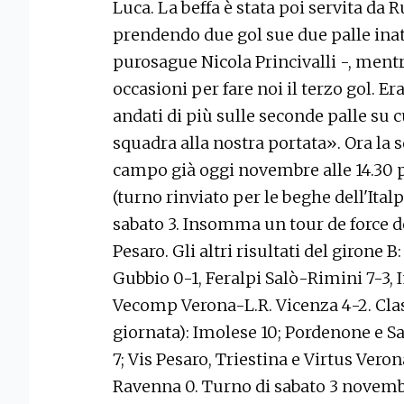
Luca. La beffa è stata poi servita da R
prendendo due gol sue due palle inat
purosague Nicola Princivalli -, ment
occasioni per fare noi il terzo gol. Er
andati di più sulle seconde palle su c
squadra alla nostra portata». Ora la 
campo già oggi novembre alle 14.30 p
(turno rinviato per le beghe dell'Ital
sabato 3. Insomma un tour de force d
Pesaro. Gli altri risultati del girone 
Gubbio 0-1, Feralpi Salò-Rimini 7-3,
Vecomp Verona-L.R. Vicenza 4-2. Class
giornata): Imolese 10; Pordenone e Sas
7; Vis Pesaro, Triestina e Virtus Verona
Ravenna 0. Turno di sabato 3 novembr