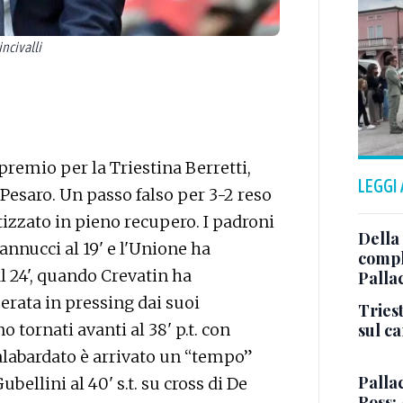
incivalli
remio per la Triestina Berretti,
LEGGI
 Pesaro. Un passo falso per 3-2 reso
izzato in pieno recupero. I padroni
Della
annucci al 19' e l'Unione ha
comple
l 24', quando Crevatin ha
Palla
erata in pressing dai suoi
Triest
 tornati avanti al 38' p.t. con
sul c
oalabardato è arrivato un “tempo”
Pallac
ellini al 40' s.t. su cross di De
Ross: