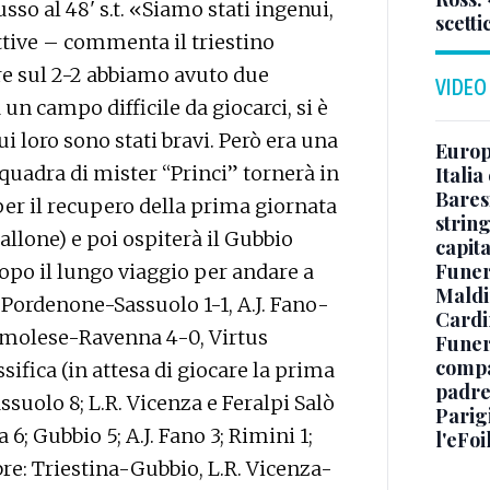
usso al 48' s.t. «Siamo stati ingenui,
scetti
tive – commenta il triestino
re sul 2-2 abbiamo avuto due
VIDEO
a un campo difficile da giocarci, si è
ui loro sono stati bravi. Però era una
Europe
squadra di mister “Princi” tornerà in
Italia
Baresi
er il recupero della prima giornata
string
pallone) e poi ospiterà il Gubbio
capit
Funer
opo il lungo viaggio per andare a
Maldin
B: Pordenone-Sassuolo 1-1, A.J. Fano-
Cardi
 Imolese-Ravenna 4-0, Virtus
Funera
compag
ifica (in attesa di giocare la prima
padre,
suolo 8; L.R. Vicenza e Feralpi Salò
Parigi
 6; Gubbio 5; A.J. Fano 3; Rimini 1;
l'eFoi
e: Triestina-Gubbio, L.R. Vicenza-