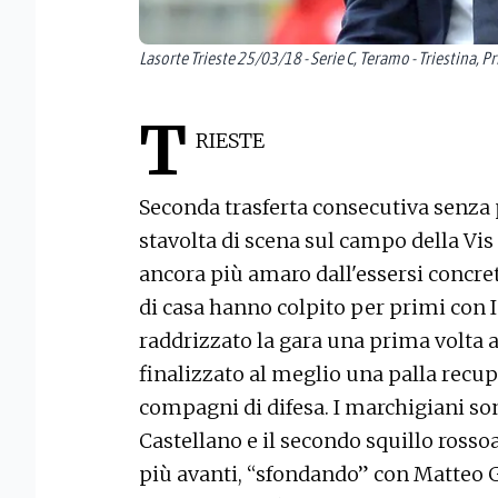
Lasorte Trieste 25/03/18 - Serie C, Teramo - Triestina, Pr
T
RIESTE
Seconda trasferta consecutiva senza p
stavolta di scena sul campo della Vis
ancora più amaro dall'essersi concret
di casa hanno colpito per primi con I
raddrizzato la gara una prima volta a
finalizzato al meglio una palla recup
compagni di difesa. I marchigiani sono
Castellano e il secondo squillo ross
più avanti, “sfondando” con Matteo Gub