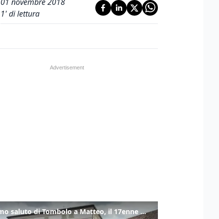
01 novembre 2018
1
' di lettura
L'ultimo saluto di Tombolo a Matteo, il 17enne morto di tumore. Il video