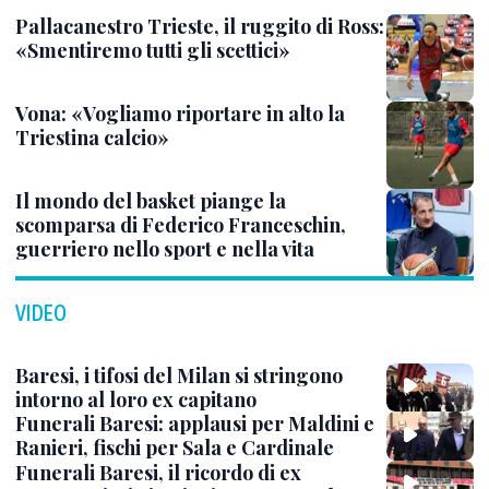
Pallacanestro Trieste, il ruggito di Ross:
«Smentiremo tutti gli scettici»
Vona: «Vogliamo riportare in alto la
Triestina calcio»
Il mondo del basket piange la
scomparsa di Federico Franceschin,
guerriero nello sport e nella vita
VIDEO
Baresi, i tifosi del Milan si stringono
intorno al loro ex capitano
Funerali Baresi: applausi per Maldini e
Ranieri, fischi per Sala e Cardinale
Funerali Baresi, il ricordo di ex