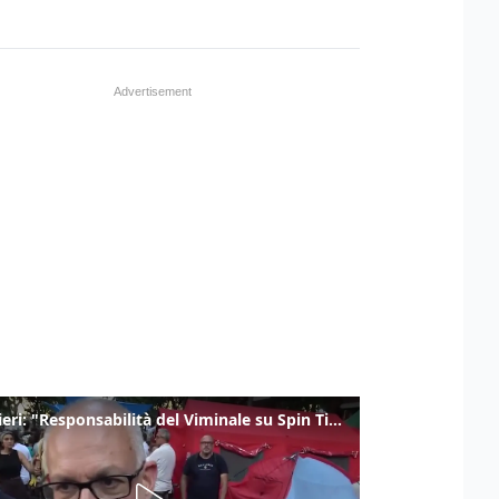
Gualtieri: "Responsabilità del Viminale su Spin Time? La posizione dei partiti è nota"