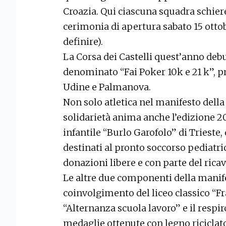
Croazia. Qui ciascuna squadra schiere
cerimonia di apertura sabato 15 ottob
definire).
La Corsa dei Castelli quest’anno debu
denominato “Fai Poker 10k e 21 k”, p
Udine e Palmanova.
Non solo atletica nel manifesto della 
solidarietà anima anche l’edizione 2
infantile “Burlo Garofolo” di Trieste,
destinati al pronto soccorso pediatri
donazioni libere e con parte del rica
Le altre due componenti della manife
coinvolgimento del liceo classico “F
“Alternanza scuola lavoro” e il respir
medaglie ottenute con legno riciclat