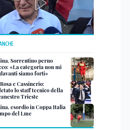
 ANCHE
tina, Sorrentino perno
acco: «La categoria non mi
davanti siamo forti»
 Rosa e Cassinerio:
tato lo staff tecnico della
canestro Trieste
ina, esordio in Coppa Italia
ampo del Lme