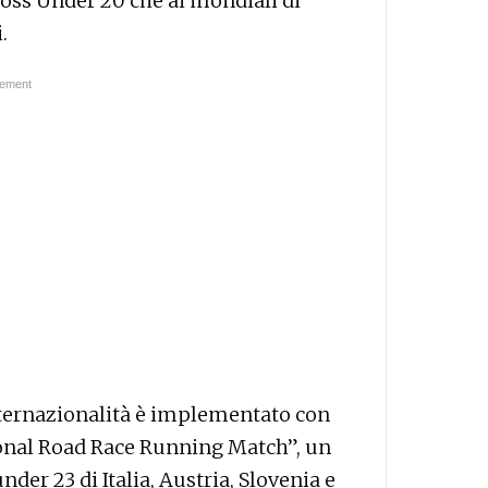
ross Under 20 che ai mondiali di
.
nternazionalità è implementato con
tional Road Race Running Match”, un
er 23 di Italia, Austria, Slovenia e