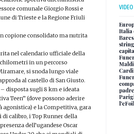
VIDEO
essore comunale Giorgio Rossi e
une di Trieste e la Regione Friuli
Europe
Italia
un copione consolidato ma nutrita
Baresi
string
capit
ita nel calendario ufficiale della
Funer
0 chilometri in un percorso
Maldin
Cardi
Miramare, si snoda lungo viale
Funera
pproda al castello di San Giusto.
compag
 – disposta sugli 8 km e ideata
padre,
Parigi
iva Teen” (dove possono aderire
l'eFoi
à agonistica) e la Competitiva, gara
 di calibro, i Top Runner della
 presenza dell’ugandese Oscar