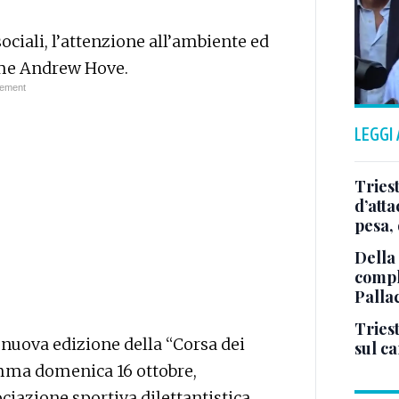
ociali, l’attenzione all’ambiente ed
ome Andrew Hove.
LEGGI
Tries
d’att
pesa, 
Della
comple
Palla
Triest
 nuova edizione della “Corsa dei
sul c
ramma domenica 16 ottobre,
ciazione sportiva dilettantistica