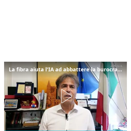
La fibra aiuta l'IA ad abbattere la burocrazia, progetto pilota in Veneto