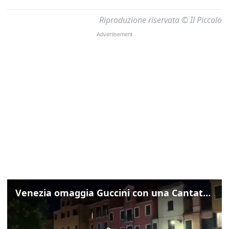
Riproduzione riservata © Il Piccolo
Venezia omaggia Guccini con una Cantata Anarchica in campo Santa Margherita