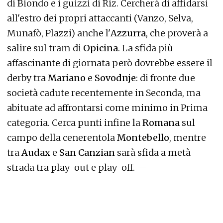
di Biondo e i guizzi di Riz. Cercherà di affidarsi
all'estro dei propri attaccanti (Vanzo, Selva,
Munafò, Plazzi) anche l'
Azzurra
, che proverà a
salire sul tram di
Opicina
. La sfida più
affascinante di giornata però dovrebbe essere il
derby tra
Mariano
e
Sovodnje
: di fronte due
società cadute recentemente in Seconda, ma
abituate ad affrontarsi come minimo in Prima
categoria. Cerca punti infine la
Romana
sul
campo della cenerentola
Montebello
, mentre
tra
Audax
e
San Canzian
sarà sfida a metà
strada tra play-out e play-off. —