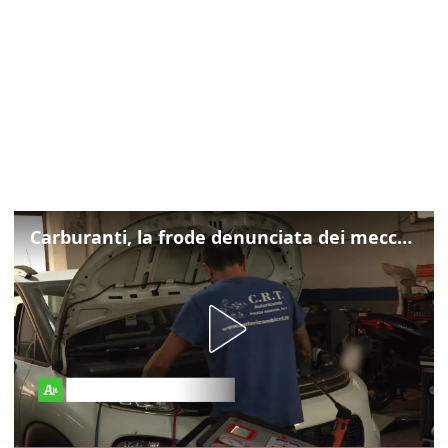
Carburanti, la frode denunciata dei meccanici: "Acqua in gasolio e benzina"