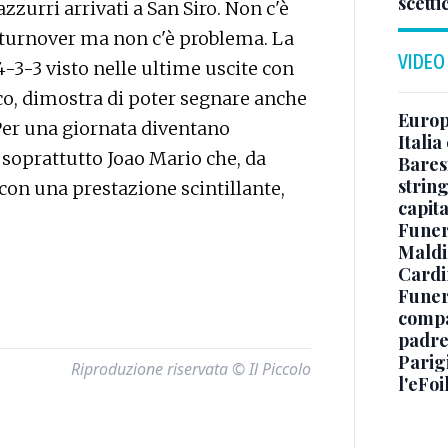
scetti
azzurri arrivati a San Siro. Non c'è
e turnover ma non c'è problema. La
VIDEO
4-3-3 visto nelle ultime uscite con
cco, dimostra di poter segnare anche
Europe
Per una giornata diventano
Italia
e soprattutto Joao Mario che, da
Baresi
string
 con una prestazione scintillante,
capit
Funer
Maldin
Cardi
Funera
compag
padre,
Parigi
Riproduzione riservata © Il Piccolo
l'eFoi