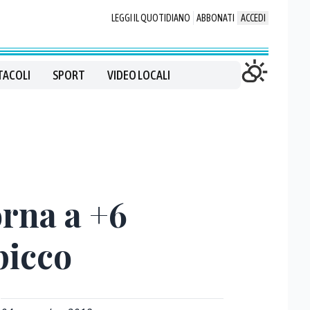
LEGGI IL QUOTIDIANO
ABBONATI
ACCEDI
TACOLI
SPORT
VIDEO LOCALI
orna a +6
picco