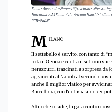
Roma's Alessandro Florenzi (C) celebrates after scoring 
Fiorentina vs AS Roma at the Artemio Franchi stadium
GIOVANNINI
M
ILANO
Il settebello è servito, con tanto di “
trita il Genoa e centra il settimo su
nerazzurri, trascinati a sorpresa da
agganciati al Napoli al secondo posto,
anche il miglior viatico per avvicinar
Barcellona, con l'entusiasmo per pot
Altro che insidie, la gara contro i r