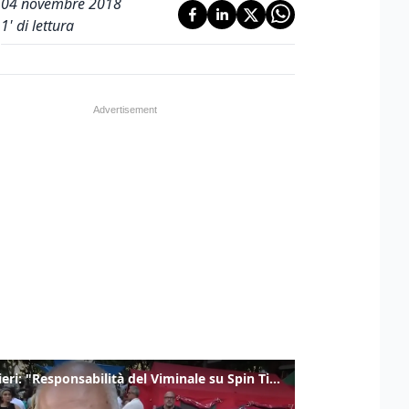
04 novembre 2018
1
' di lettura
Gualtieri: "Responsabilità del Viminale su Spin Time? La posizione dei partiti è nota"