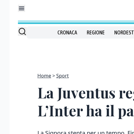
CRONACA
REGIONE
NORDEST
Home
Sport
La Juventus reg
L’Inter ha il p
La Signora stenta per un tempo. Fini