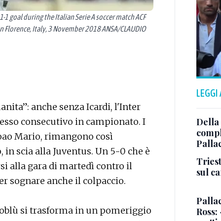
1-1 goal during the Italian Serie A soccer match ACF
 in Florence, Italy, 3 November 2018 ANSA/CLAUDIO
LEGGI
manita”: anche senza Icardi, l'Inter
Della
ccesso consecutivo in campionato. I
comple
 Joao Mario, rimangono così
Palla
 in scia alla Juventus. Un 5-0 che è
Triest
si alla gara di martedì contro il
sul c
er sognare anche il colpaccio.
Pallac
ossoblù si trasforma in un pomeriggio
Ross: