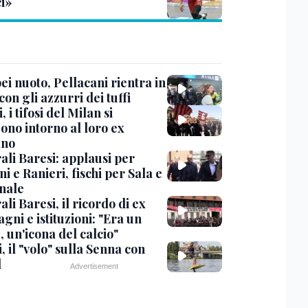
ci»
i nuoto, Pellacani rientra in
 con gli azzurri dei tuffi
, i tifosi del Milan si
ono intorno al loro ex
ano
ali Baresi: applausi per
i e Ranieri, fischi per Sala e
nale
li Baresi, il ricordo di ex
ni e istituzioni: "Era un
 un'icona del calcio"
, il "volo" sulla Senna con
l