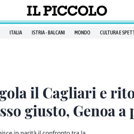
ITALIA
ISTRIA - BALCANI
MONDO
CULTURA E SPET
ola il Cagliari e rit
asso giusto, Genoa a 
sce in parità il confronto tra la