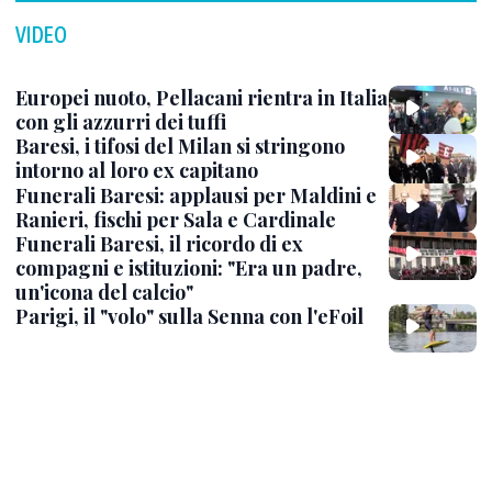
VIDEO
Europei nuoto, Pellacani rientra in Italia
con gli azzurri dei tuffi
Baresi, i tifosi del Milan si stringono
intorno al loro ex capitano
Funerali Baresi: applausi per Maldini e
Ranieri, fischi per Sala e Cardinale
Funerali Baresi, il ricordo di ex
compagni e istituzioni: "Era un padre,
un'icona del calcio"
Parigi, il "volo" sulla Senna con l'eFoil