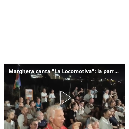
Marghera canta "La Locomotiva": la parrocchia della Cita ricorda Guccini