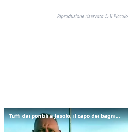
Riproduzione riservata © Il Piccolo
Tuffi dai pontili a Jesolo, il capo dei bagnini: "L'impegno di tutti per evitare altre tragedie"