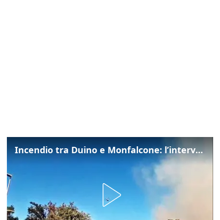
Incendio tra Duino e Monfalcone: l’intervento dei vigili del fuoco