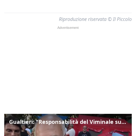
Riproduzione riservata © Il Piccolo
Gualtieri: "Responsabilità del Viminale su Spin Time? La posizione dei partiti è nota"