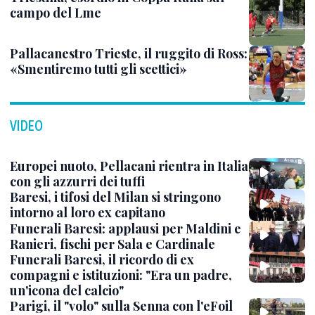
campo del Lme
Pallacanestro Trieste, il ruggito di Ross:
«Smentiremo tutti gli scettici»
VIDEO
Europei nuoto, Pellacani rientra in Italia
con gli azzurri dei tuffi
Baresi, i tifosi del Milan si stringono
intorno al loro ex capitano
Funerali Baresi: applausi per Maldini e
Ranieri, fischi per Sala e Cardinale
Funerali Baresi, il ricordo di ex
compagni e istituzioni: "Era un padre,
un'icona del calcio"
Parigi, il "volo" sulla Senna con l'eFoil