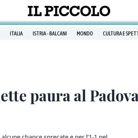
ITALIA
ISTRIA - BALCANI
MONDO
CULTURA E SPET
ette paura al Padova
 alcune chance sprecate e per l’1-1 nel