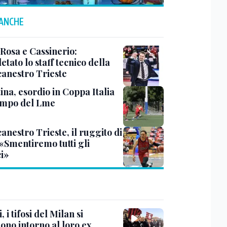
 ANCHE
 Rosa e Cassinerio:
tato lo staff tecnico della
canestro Trieste
ina, esordio in Coppa Italia
ampo del Lme
anestro Trieste, il ruggito di
 «Smentiremo tutti gli
ci»
, i tifosi del Milan si
ono intorno al loro ex