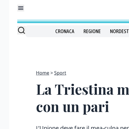
CRONACA
REGIONE
NORDEST
Home
Sport
La Triestina m
con un pari
L’Unione deve fare il mea-culpa per