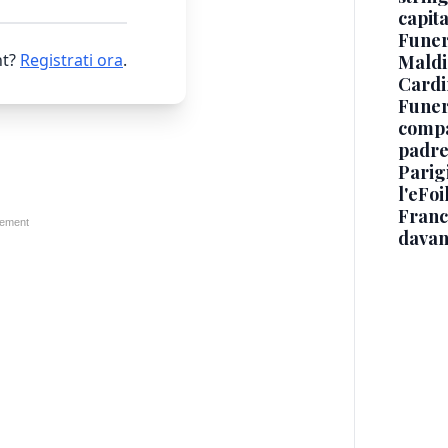
capit
Funer
t?
Registrati ora
.
Maldin
Cardi
Funera
compag
padre,
Parigi
l'eFoi
Franco
davan