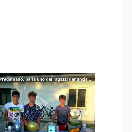
Caso Pradamano, parla uno dei ragazzi denunciati per la limonata: "Volevo anche aiutare i miei"