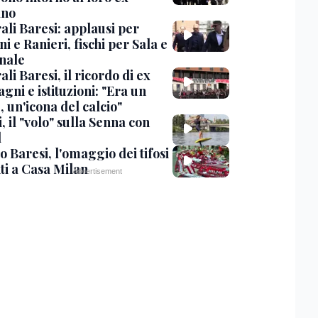
ano
ali Baresi: applausi per
i e Ranieri, fischi per Sala e
nale
li Baresi, il ricordo di ex
ni e istituzioni: "Era un
 un'icona del calcio"
, il "volo" sulla Senna con
l
 Baresi, l'omaggio dei tifosi
ti a Casa Milan