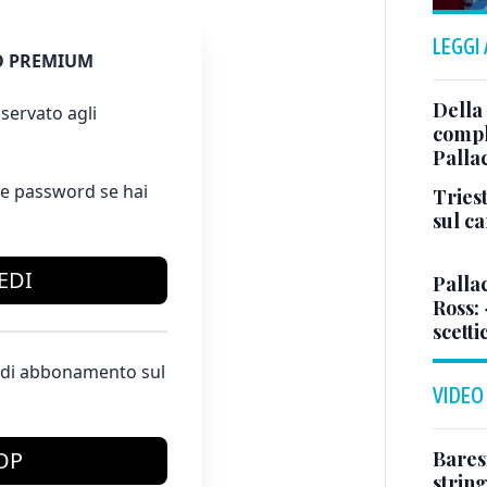
LEGGI
 PREMIUM
Della
servato agli
comple
Palla
e password se hai
Triest
sul c
EDI
Pallac
Ross:
scetti
te di abbonamento sul
VIDEO
Baresi
OP
string