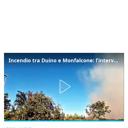
Incendio tra Duino e Monfalcone: l’intervento dei vigili del fuoco