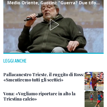
Medio Oriente, Guccini: "Guerra? Due tifoserie che si urlano contro e dimenticano vittime"
LEGGI ANCHE
Pallacanestro Trieste, il ruggito di Ross:
«Smentiremo tutti gli scettici»
Vona: «Vogliamo riportare in alto la
Triestina calcio»