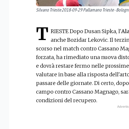
Silvano Trieste 2018-09-29 Pallamano Trieste - Bologn
T
RIESTE Dopo Dusan Sipka, l'
Al
anche Bozidar Lekovic. Il terzi
scorso nel match contro Cassano Mag
forzata, ha rimediato una nuova disto
e dovrà restare fermo nelle prossim
valutare in base alla risposta dell'arto
passare delle giornate. Di certo, dopo 
campo contro Cassano Magnago, sarà 
condizioni del recupero.