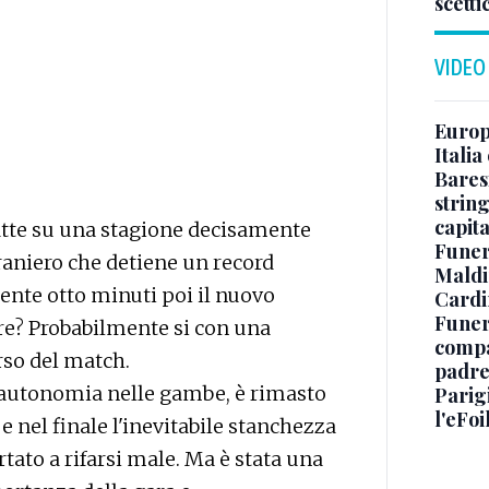
scetti
VIDEO
Europe
Italia
Baresi
string
capit
batte su una stagione decisamente
Funer
traniero che detiene un record
Maldin
ente otto minuti poi il nuovo
Cardi
Funera
are? Probabilmente si con una
compag
rso del match.
padre,
 autonomia nelle gambe, è rimasto
Parigi
l'eFoi
 nel finale l'inevitabile stanchezza
rtato a rifarsi male. Ma è stata una