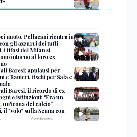
ci»
i nuoto, Pellacani rientra in
 con gli azzurri dei tuffi
, i tifosi del Milan si
ono intorno al loro ex
ano
ali Baresi: applausi per
i e Ranieri, fischi per Sala e
nale
li Baresi, il ricordo di ex
ni e istituzioni: "Era un
 un'icona del calcio"
, il "volo" sulla Senna con
l