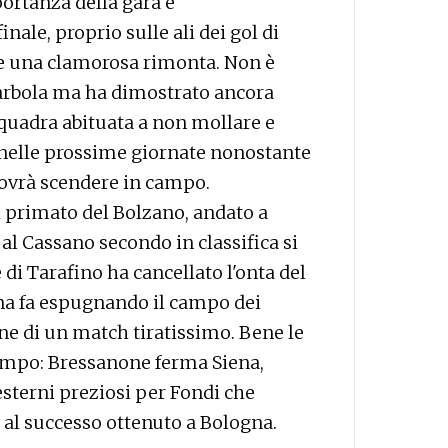
portanza della gara e
ale, proprio sulle ali dei gol di
re una clamorosa rimonta. Non è
arbola ma ha dimostrato ancora
squadra abituata a non mollare e
 nelle prossime giornate nonostante
dovrà scendere in campo.
 primato del Bolzano, andato a
al Cassano secondo in classifica si
i Tarafino ha cancellato l'onta del
ana fa espugnando il campo dei
ne di un match tiratissimo. Bene le
 campo: Bressanone ferma Siena,
esterni preziosi per Fondi che
e al successo ottenuto a Bologna.