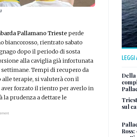
a
abarda Pallamano Trieste
perde
no biancorosso, rientrato sabato
nago dopo il periodo di sosta
LEGGI
rsione alla caviglia già infortunata
e settimane. Tempi di recupero da
Della
 alle terapie, si valuterà con il
comple
aver forzato il rientro per averlo in
Palla
la prudenza a dettare le
Triest
sul c
Pallac
Ross: