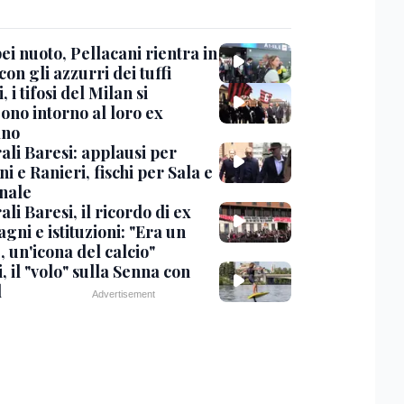
i nuoto, Pellacani rientra in
 con gli azzurri dei tuffi
, i tifosi del Milan si
ono intorno al loro ex
ano
ali Baresi: applausi per
i e Ranieri, fischi per Sala e
nale
li Baresi, il ricordo di ex
ni e istituzioni: "Era un
 un'icona del calcio"
, il "volo" sulla Senna con
l