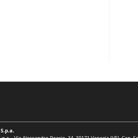
S.p.a.
p.a. - Via Alessandro Poerio, 34, 30171 Venezia (VE). Cap. So