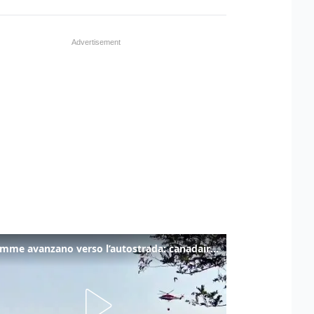
Le fiamme avanzano verso l’autostrada: canadair in azione tra Monfalcone e Duino