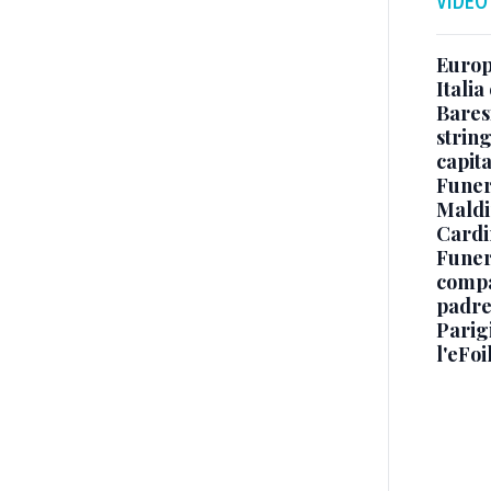
VIDEO
Europe
Italia
Baresi
string
capit
Funer
Maldin
Cardi
Funera
compag
padre,
Parigi
l'eFoi