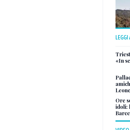
LEGGI
Triest
«In se
Pallac
amich
Leone
Ore so
idoli:
Barce