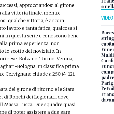
Franc
uccessi, approcciandosi al girone
e nell
alla vittoria finale, mentre
VIDEO
si qualche vittoria, è ancora
to lavoro e tanta fatica, qualcosa si
Baresi
nni in questa serie e conoscono bene
string
, alla prima esperienza, non
capit
Funer
 lo scotto del noviziato. In
Maldin
orinese-Bolzano, Torino-Verona,
Cardi
Funera
agliari-Bologna. In classifica prima
compag
re Cervignano chiude a 250 (4-12).
padre,
Parigi
l'eFoi
ata del girone di ritorno e le Stars
Franco
t di Ronchi dei Legionari, dove,
davan
na il Massa Lucca. Due squadre quasi
sione di poter assistere a due gare