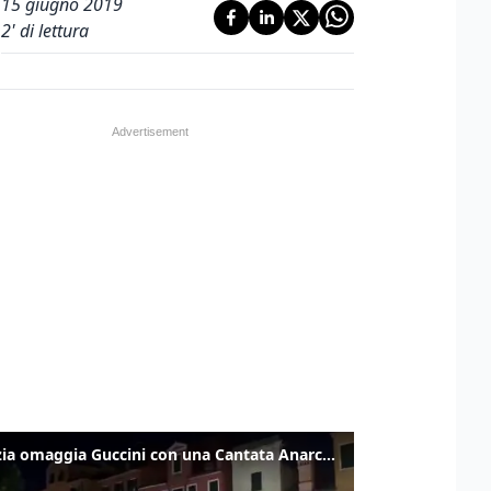
15 giugno 2019
2
' di lettura
Venezia omaggia Guccini con una Cantata Anarchica in campo Santa Margherita