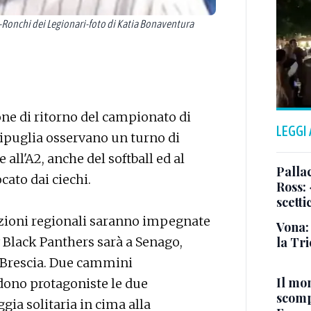
onchi dei Legionari-foto di Katia Bonaventura
rone di ritorno del campionato di
LEGGI
edipuglia osservano un turno di
 all'A2, anche del softball ed al
Pallac
cato dai ciechi.
Ross:
scetti
zioni regionali saranno impegnate
Vona:
w Black Panthers sarà a Senago,
la Tri
s Brescia. Due cammini
Il mo
dono protagoniste le due
scomp
gia solitaria in cima alla