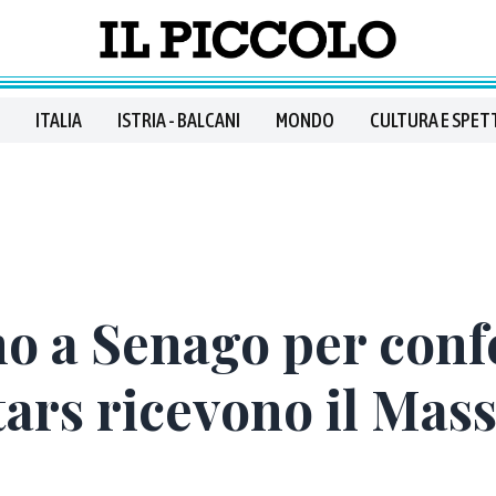
ITALIA
ISTRIA - BALCANI
MONDO
CULTURA E SPET
o a Senago per conf
tars ricevono il Mas