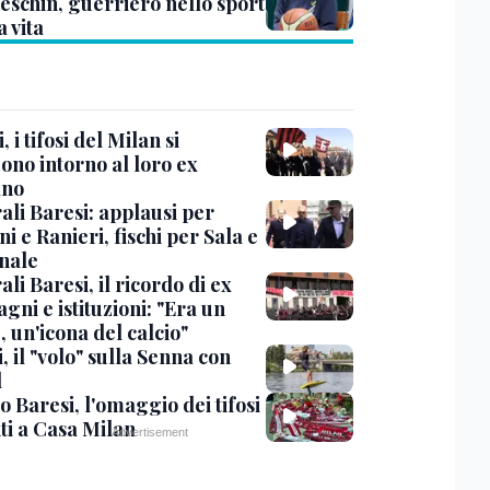
eschin, guerriero nello sport
a vita
, i tifosi del Milan si
ono intorno al loro ex
ano
ali Baresi: applausi per
i e Ranieri, fischi per Sala e
nale
li Baresi, il ricordo di ex
ni e istituzioni: "Era un
 un'icona del calcio"
, il "volo" sulla Senna con
l
 Baresi, l'omaggio dei tifosi
ti a Casa Milan