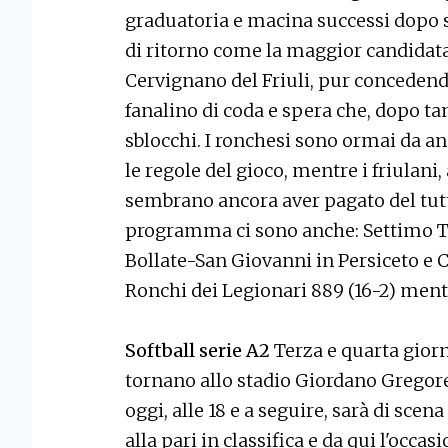
graduatoria e macina successi dopo s
di ritorno come la maggior candidata 
Cervignano del Friuli, pur concedendo
fanalino di coda e spera che, dopo tan
sblocchi. I ronchesi sono ormai da a
le regole del gioco, mentre i friulani
sembrano ancora aver pagato del tutto
programma ci sono anche: Settimo T
Bollate-San Giovanni in Persiceto e C
Ronchi dei Legionari 889 (16-2) ment
Softball serie A2
Terza e quarta giorn
tornano allo stadio Giordano Gregore
oggi, alle 18 e a seguire, sarà di sce
alla pari in classifica e da qui l'occa