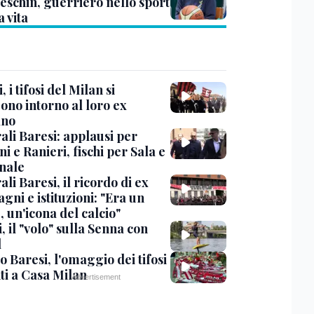
eschin, guerriero nello sport
a vita
, i tifosi del Milan si
ono intorno al loro ex
ano
ali Baresi: applausi per
i e Ranieri, fischi per Sala e
nale
li Baresi, il ricordo di ex
ni e istituzioni: "Era un
 un'icona del calcio"
, il "volo" sulla Senna con
l
 Baresi, l'omaggio dei tifosi
ti a Casa Milan