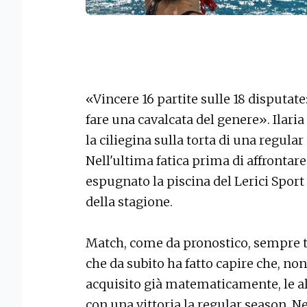
«Vincere 16 partite sulle 18 disputate
fare una cavalcata del genere». Ilari
la ciliegina sulla torta di una regul
Nell'ultima fatica prima di affrontare
espugnato la piscina del Lerici Spor
della stagione.
Match, come da pronostico, sempre tr
che da subito ha fatto capire che, no
acquisito già matematicamente, le a
con una vittoria la regular season. N