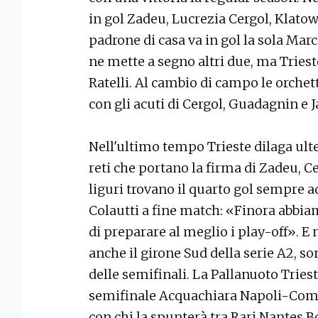
in gol Zadeu, Lucrezia Cergol, Klatows
padrone di casa va in gol la sola Ma
ne mette a segno altri due, ma Tries
Ratelli. Al cambio di campo le orche
con gli acuti di Cergol, Guadagnin e 
Nell'ultimo tempo Trieste dilaga ult
reti che portano la firma di Zadeu, Ce
liguri trovano il quarto gol sempre a
Colautti a fine match: «Finora abbi
di preparare al meglio i play-off». E 
anche il girone Sud della serie A2, s
delle semifinali. La Pallanuoto Triest
semifinale Acquachiara Napoli-Como.
con chi la spunterà tra Rari Nantes Bo