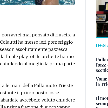
: non avrei mai pensato di riuscire a
a Colautti ha messo ieri pomeriggio
LEGGI
ar season assolutamente pazzesca.
 la finale play-off le orchette hanno
Pallac
t chiudendo al meglio la prima parte
Ross:
scetti
Vona:
la Tri
a le mani della Pallanuoto Trieste
nostante il primo posto fosse
Il mo
labardate avrebbero voluto chiudere
scomp
ella prima frazione di gioco vanno