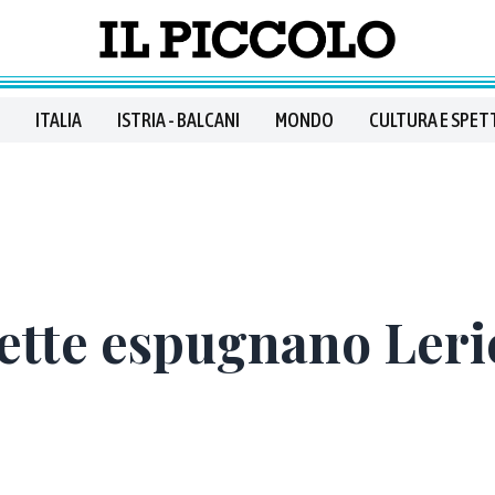
ITALIA
ISTRIA - BALCANI
MONDO
CULTURA E SPET
tte espugnano Leric