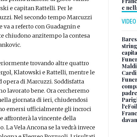
Franc
e nell
ki e capitan Rattelli. Per le
rcuzzi. Nel secondo tempo Marcuzzi
VIDEO
te va a referto con Guadagnin e
tte chiudono anzitempo la contesa
Baresi
Jankovic.
string
capit
Funer
eriormente trovando altre quattro
Maldin
rgol, Klatowski e Rattelli, mentre le
Cardi
Funera
d opera di Marcuzzi. Soddisfatta
compag
amo lavorato bene. Ora cercheremo
padre,
Parigi
nella giornata di ieri, chiudendosi
l'eFoi
ono emersi ufficialmente gli incroci
Franco
e affronterà la vincente della
davan
 La Vela Ancona se la vedrà invece
logna e Flegreo Pozzuoli. I risultati