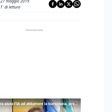
27 maggio 2019
1
' di lettura
La fibra aiuta l'IA ad abbattere la burocrazia, progetto pilota in Veneto