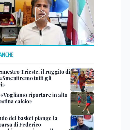
 ANCHE
anestro Trieste, il ruggito di
 «Smentiremo tutti gli
ci»
 «Vogliamo riportare in alto
estina calcio»
ndo del basket piange la
arsa di Federico