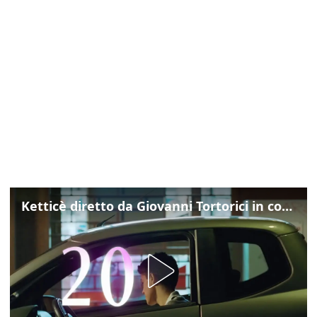
Ketticè diretto da Giovanni Tortorici in concorso al Locarno Film Festival