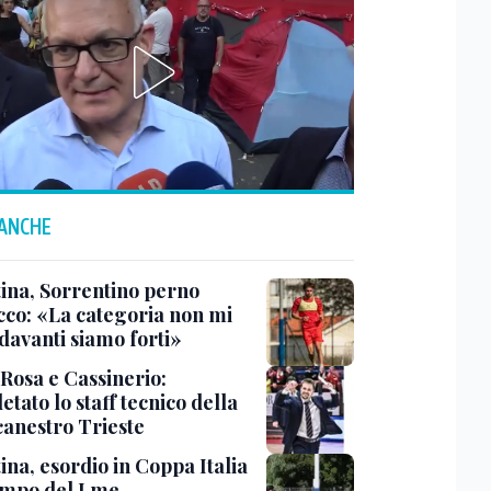
 ANCHE
tina, Sorrentino perno
acco: «La categoria non mi
davanti siamo forti»
 Rosa e Cassinerio:
tato lo staff tecnico della
canestro Trieste
ina, esordio in Coppa Italia
ampo del Lme