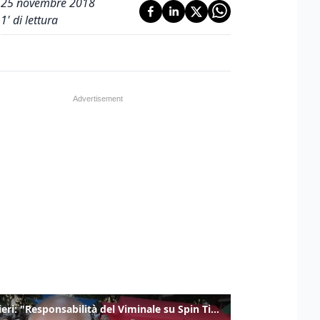
25 novembre 2018
1
' di lettura
Gualtieri: "Responsabilità del Viminale su Spin Time? La posizione dei partiti è nota"