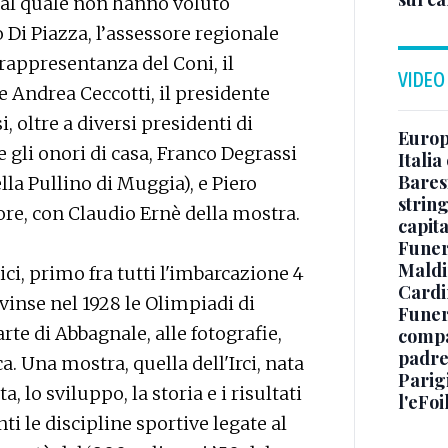
o, al quale non hanno voluto
 Di Piazza, l’assessore regionale
rappresentanza del Coni, il
VIDEO
 Andrea Ceccotti, il presidente
 oltre a diversi presidenti di
Europe
e gli onori di casa, Franco Degrassi
Italia
Baresi
ella Pullino di Muggia), e Piero
string
ore, con Claudio Ernè della mostra.
capit
Funer
Maldin
ci, primo fra tutti l'imbarcazione 4
Cardi
vinse nel 1928 le Olimpiadi di
Funera
e di Abbagnale, alle fotografie,
compag
padre,
a. Una mostra, quella dell'Irci, nata
Parigi
a, lo sviluppo, la storia e i risultati
l'eFoi
ti le discipline sportive legate al