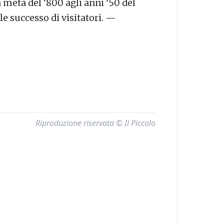
 metà del ‘800 agli anni ’50 del
le successo di visitatori. —
Riproduzione riservata © Il Piccolo