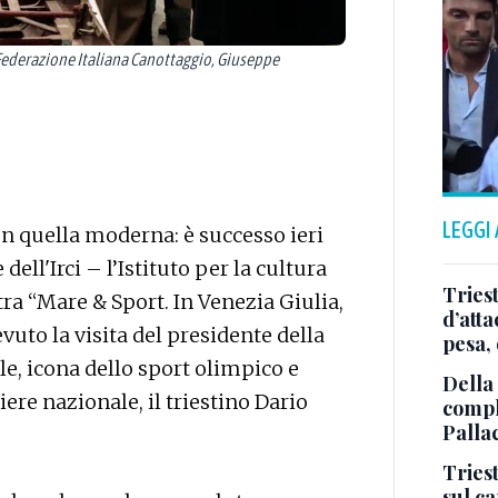
 Federazione Italiana Canottaggio, Giuseppe
LEGGI
on quella moderna: è successo ieri
ell'Irci – l’Istituto per la cultura
Tries
a “Mare & Sport. In Venezia Giulia,
d’att
uto la visita del presidente della
pesa, 
, icona dello sport olimpico e
Della
re nazionale, il triestino Dario
comple
Palla
Triest
sul c