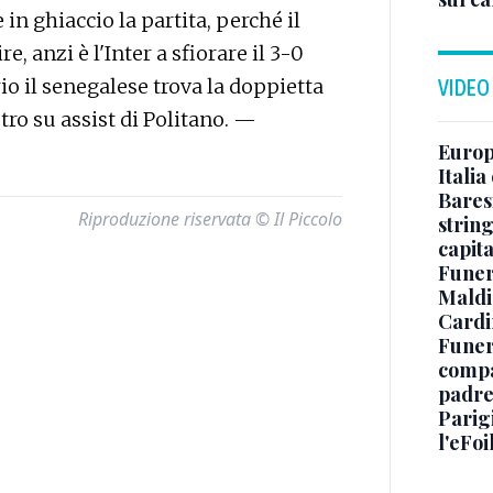
in ghiaccio la partita, perché il
e, anzi è l'Inter a sfiorare il 3-0
io il senegalese trova la doppietta
VIDEO
stro su assist di Politano. —
Europe
Italia
Baresi
Riproduzione riservata © Il Piccolo
string
capit
Funer
Maldin
Cardi
Funera
compag
padre,
Parigi
l'eFoi