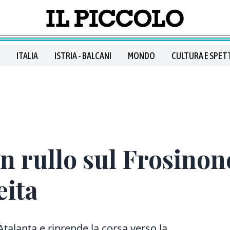
ITALIA
ISTRIA - BALCANI
MONDO
CULTURA E SPET
n rullo sul Frosinon
eita
Atalanta e riprende la corsa verso la