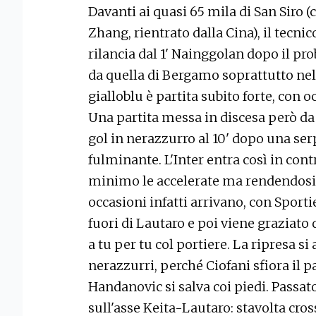
Davanti ai quasi 65 mila di San Siro 
Zhang, rientrato dalla Cina), il tecnic
rilancia dal 1' Nainggolan dopo il pro
da quella di Bergamo soprattutto nel
gialloblu è partita subito forte, con
Una partita messa in discesa però da 
gol in nerazzurro al 10' dopo una ser
fulminante. L'Inter entra così in cont
minimo le accelerate ma rendendosi
occasioni infatti arrivano, con Sporti
fuori di Lautaro e poi viene graziato 
a tu per tu col portiere. La ripresa si
nerazzurri, perché Ciofani sfiora il p
Handanovic si salva coi piedi. Passato
sull'asse Keita-Lautaro: stavolta cro