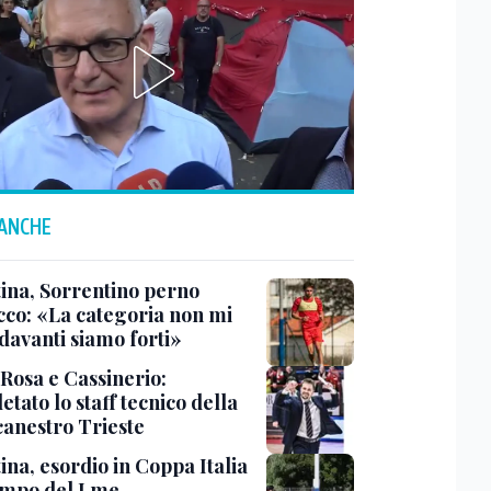
 ANCHE
tina, Sorrentino perno
acco: «La categoria non mi
davanti siamo forti»
 Rosa e Cassinerio:
tato lo staff tecnico della
canestro Trieste
ina, esordio in Coppa Italia
ampo del Lme