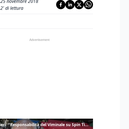
25 novembre 2018
2
' di lettura
Gualtieri: "Responsabilità del Viminale su Spin Time? La posizione dei partiti è nota"