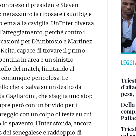
(compreso il presidente Steven
o nerazzurro fa riposare i suoi big e
blema alla caviglia. Un'Inter diversa
l'atteggiamento, perché contro i
 occasioni per D'Ambrosio e Martinez.
Keita, capace di trovare il primo
pentina in area e un sinistro
LEGGI
rollo del match, limitando al
 comunque pericolosa. Le
Tries
ello che si salva su un destro da
d’att
pesa, 
da Gagliardini, che sbaglia uno stop
Della
 apre però con un brivido per i
comple
areggio con un colpo di testa su cui
Palla
 lo spavento, l'Inter sfonda, ancora
Triest
ss del senegalese e raddoppio di
sul c