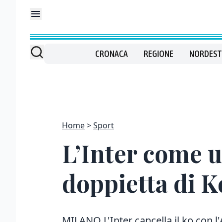
CRONACA
REGIONE
NORDEST
Home
Sport
L’Inter come u
doppietta di K
MILANO L'Inter cancella il ko con l'